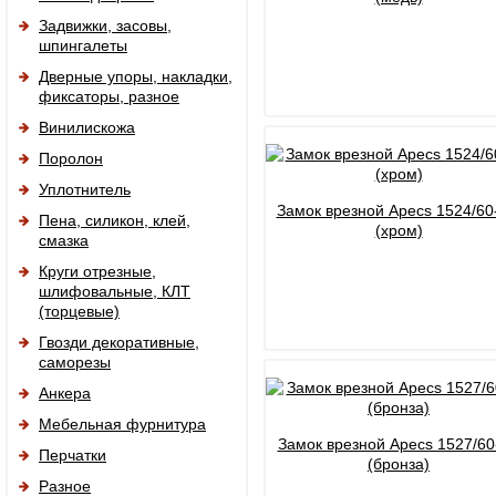
Задвижки, засовы,
шпингалеты
Дверные упоры, накладки,
фиксаторы, разное
Винилискожа
Поролон
Уплотнитель
Замок врезной Apecs 1524/6
Пена, силикон, клей,
(хром)
смазка
Круги отрезные,
шлифовальные, КЛТ
(торцевые)
Гвозди декоративные,
саморезы
Анкера
Мебельная фурнитура
Замок врезной Apecs 1527/60
Перчатки
(бронза)
Разное