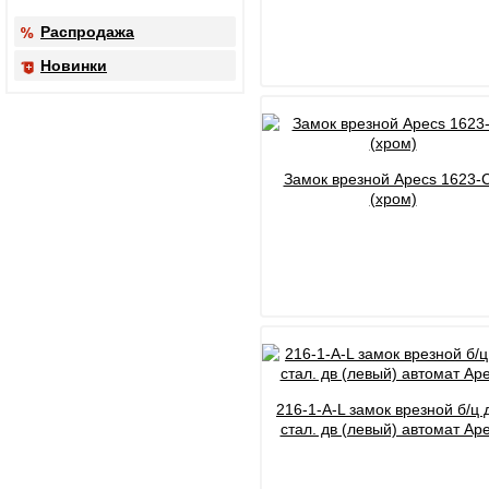
Распродажа
Новинки
Замок врезной Apecs 1623-
(хром)
216-1-А-L замок врезной б/ц 
стал. дв (левый) автомат Ap