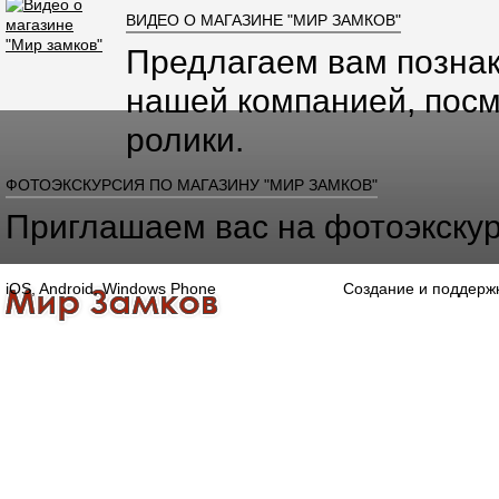
ВИДЕО О МАГАЗИНЕ "МИР ЗАМКОВ"
Предлагаем вам познак
нашей компанией, посм
ролики.
ФОТОЭКСКУРСИЯ ПО МАГАЗИНУ "МИР ЗАМКОВ"
Приглашаем вас на фотоэкскур
iOS, Android, Windows Phone
Создание и поддерж
Главная
Каталог
О компании
Конта
Оптово-розничная компания
Специализированный магазин замков, ручек,
дверной, оконной и мебельной фурнитуры.