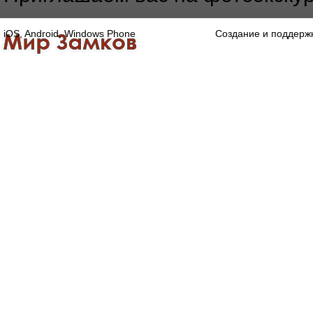
iOS, Android, Windows Phone
Создание и поддерж
Главная
Каталог
О компании
Конта
Оптово-розничная компания
Специализированный магазин замков, ручек,
дверной, оконной и мебельной фурнитуры.