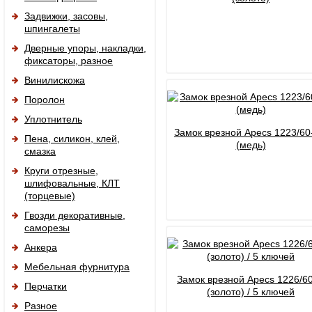
Задвижки, засовы,
шпингалеты
Дверные упоры, накладки,
фиксаторы, разное
Винилискожа
Поролон
Уплотнитель
Замок врезной Apecs 1223/60
Пена, силикон, клей,
(медь)
смазка
Круги отрезные,
шлифовальные, КЛТ
(торцевые)
Гвозди декоративные,
саморезы
Анкера
Мебельная фурнитура
Замок врезной Apecs 1226/6
Перчатки
(золото) / 5 ключей
Разное