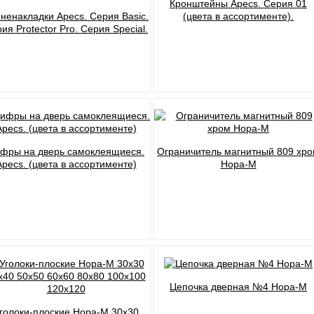
Кронштейны Apecs. Серия 01
Файлы cookie
ненакладки Apecs. Серия Basic.
(цвета в ассортименте).
ия Protector Pro. Серия Special.
Использование форм
Контакты
фры на дверь самоклеящиеся.
Ограничитель магнитный 809 хр
Apecs. (цвета в ассортименте)
Нора-М
Цепочка дверная №4 Нора-М
голоки-плоские Нора-М 30x30