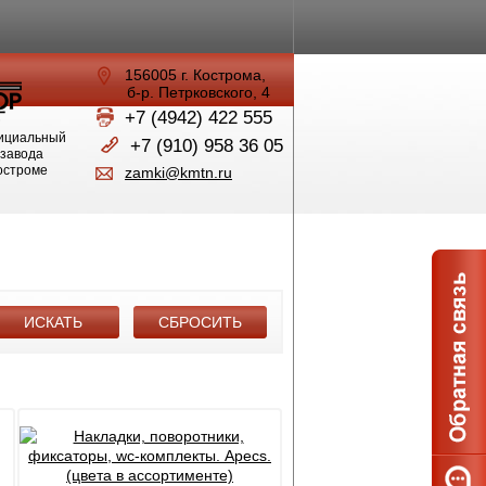
156005 г. Кострома,
б-р. Петрковского, 4
+7 (4942) 422 555
ициальный
+7 (910) 958 36 05
 завода
Костроме
zamki@kmtn.ru