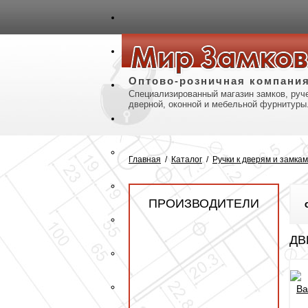
авная
Карта сайта
Контакты
Оптово-розничная компани
Специализированный магазин замков, руче
дверной, оконной и мебельной фурнитуры
Главная
/
Каталог
/
Ручки к дверям и замкам
ПРОИЗВОДИТЕЛИ
ДВ