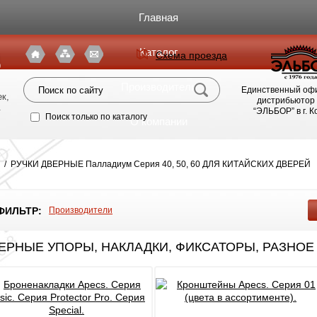
Главная
Каталог
Схема проезда
я
Производители
Единственный оф
к,
дистрибьютор
.
“ЭЛЬБОР” в г. 
Поиск только по каталогу
О компании
Фото магазина
/
РУЧКИ ДВЕРНЫЕ Палладиум Серия 40, 50, 60 ДЛЯ КИТАЙСКИХ ДВЕРЕЙ
Видео
ФИЛЬТР:
Производители
Статьи
ЕРНЫЕ УПОРЫ, НАКЛАДКИ, ФИКСАТОРЫ, РАЗНОЕ
Партнерам
Политика конфиденциальности