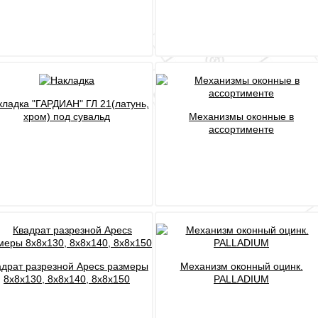
кладка "ГАРДИАН" ГЛ 21(латунь,
хром) под сувальд
Механизмы оконные в
ассортименте
адрат разрезной Apecs размеры
Механизм оконный оцинк.
8х8х130, 8х8х140, 8х8х150
PALLADIUM