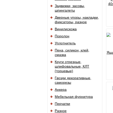
40
Задвижки, засовы,
шпингалеты
Дверные упоры, накладки,
фиксаторы, разное
Винилискожа
Поролон
Уплотнитель
Пена, силикон, клей,
Ящи
смазка
Круги отрезные,
шлифовальные, КЛТ
(торцевые)
Гвозди декоративные,
саморезы
Анкера
Мебельная фурнитура
Перчатки
Разное