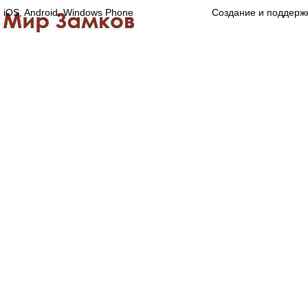
iOS, Android, Windows Phone
Создание и поддерж
Главная
Каталог
О компании
Конта
Оптово-розничная компания
Специализированный магазин замков, ручек,
дверной, оконной и мебельной фурнитуры.