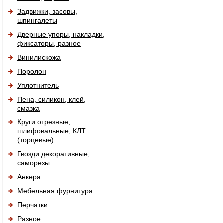
Задвижки, засовы,
шпингалеты
Дверные упоры, накладки,
фиксаторы, разное
Винилискожа
Поролон
Уплотнитель
Пена, силикон, клей,
смазка
Круги отрезные,
шлифовальные, КЛТ
(торцевые)
Гвозди декоративные,
саморезы
Анкера
Мебельная фурнитура
Перчатки
Разное