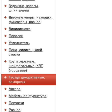
Задвижки, засовы,
шпингалеты
Дверные упоры, накладки,
фиксаторы, разное
Винилискожа
Поролон
Уплотнитель
Пена, силикон, клей,
смазка
Круги отрезные,
шлифовальные, КЛТ
(торцевые)
Гвозди декоративные,
саморезы
Анкера
Мебельная фурнитура
Перчатки
Разное