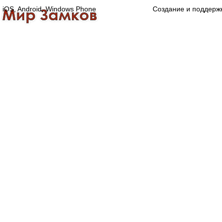
iOS, Android, Windows Phone
Создание и поддерж
Главная
Каталог
О компании
Конта
Оптово-розничная компания
Специализированный магазин замков, ручек,
дверной, оконной и мебельной фурнитуры.