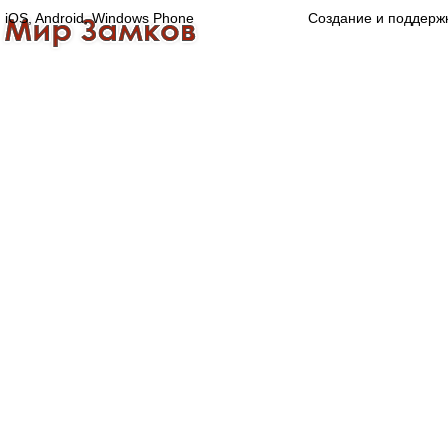
iOS, Android, Windows Phone
Создание и поддерж
Главная
Каталог
О компании
Конта
Оптово-розничная компания
Специализированный магазин замков, ручек,
дверной, оконной и мебельной фурнитуры.