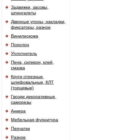
Задвижки, засовы,
шпингалеты
Дверные упоры, накладки,
фиксаторы, разное
Винилискожа
Поролон
Уплотнитель
Пена, силикон, клей,
смазка
Круги отрезные,
шлифовальные, КЛТ
(торцевые)
Гвозди декоративные,
саморезы
Анкера
Мебельная фурнитура
Перчатки
Разное