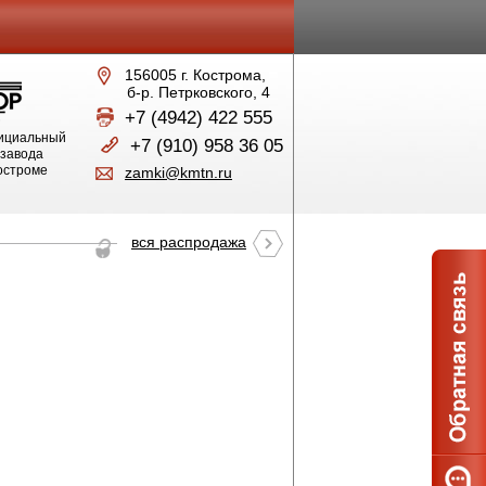
156005 г. Кострома,
б-р. Петрковского, 4
+7 (4942) 422 555
ициальный
+7 (910) 958 36 05
 завода
Костроме
zamki@kmtn.ru
вся распродажа