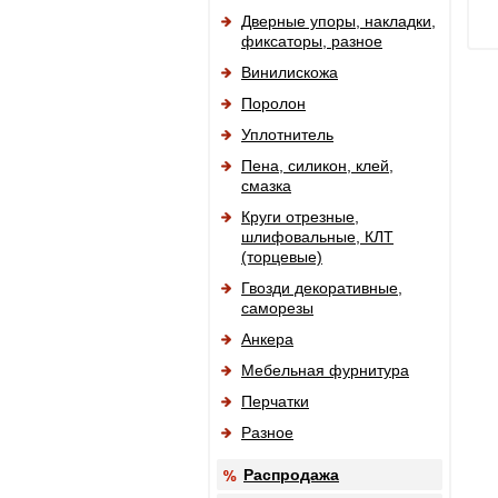
Дверные упоры, накладки,
фиксаторы, разное
Винилискожа
Поролон
Уплотнитель
Пена, силикон, клей,
смазка
Круги отрезные,
шлифовальные, КЛТ
(торцевые)
Гвозди декоративные,
саморезы
Анкера
Мебельная фурнитура
Перчатки
Разное
Распродажа