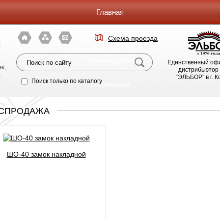
Главная
Каталог
Схема проезда
я
Производители
Единственный оф
к,
дистрибьютор
.
“ЭЛЬБОР” в г. 
Поиск только по каталогу
О компании
Фото магазина
СПРОДАЖА
Видео
ШО-40 замок накладной
Статьи
Партнерам
Политика конфиденциальности