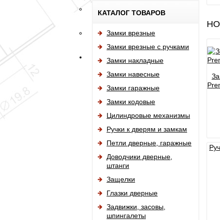
КАТАЛОГ ТОВАРОВ
НО
Замки врезные
Замки врезные с ручками
Замки накладные
Замки навесные
За
Pre
Замки гаражные
Замки кодовые
Цилиндровые механизмы
Ручки к дверям и замкам
Петли дверные, гаражные
Руч
Доводчики дверные,
штанги
Защелки
Глазки дверные
Задвижки, засовы,
шпингалеты