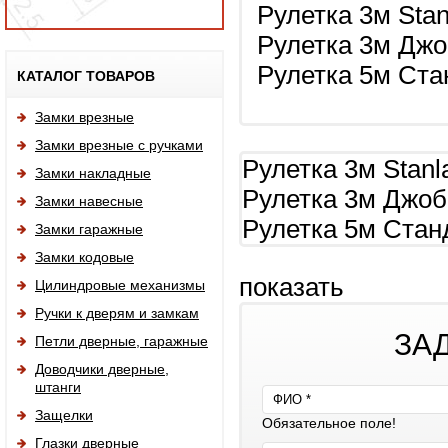
Рулетка 3м Stan
Рулетка 3м Дж
Исп
Рулетка 5м Ста
КАТАЛОГ ТОВАРОВ
Замки врезные
Замки врезные с ручками
Рулетка 3м Stanla
Замки накладные
Рулетка 3м Джо
Замки навесные
Рулетка 5м Стан
Замки гаражные
Замки кодовые
показать
Цилиндровые механизмы
Ручки к дверям и замкам
ЗА
Петли дверные, гаражные
Доводчики дверные,
штанги
Защелки
Обязательное поле!
Глазки дверные