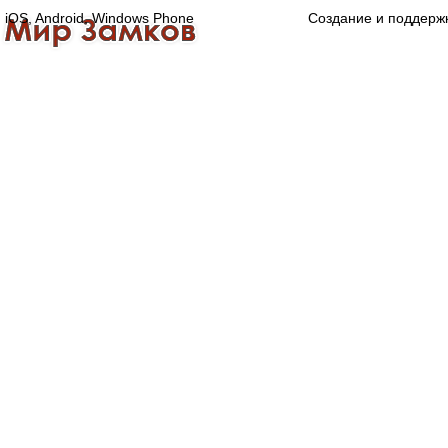
iOS, Android, Windows Phone
Создание и поддерж
Главная
Каталог
О компании
Конта
Оптово-розничная компания
Специализированный магазин замков, ручек,
дверной, оконной и мебельной фурнитуры.