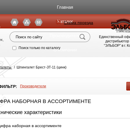
Главная
Каталог
Схема проезда
я
Производители
Единственный оф
к,
дистрибьютор
.
“ЭЛЬБОР” в г. 
Поиск только по каталогу
О компании
Фото магазина
нгалеты
/
Шпингалет Брест-ЗТ-11 (цинк)
Видео
ФИЛЬТР:
Производители
Статьи
ФРА НАБОРНАЯ В АССОРТИМЕНТЕ
Партнерам
хнические характеристики
Политика конфиденциальности
ифра наборная в ассортименте