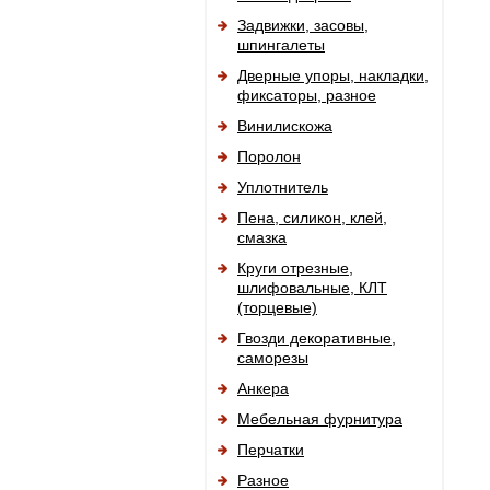
Задвижки, засовы,
шпингалеты
Дверные упоры, накладки,
фиксаторы, разное
Винилискожа
Поролон
Уплотнитель
Пена, силикон, клей,
смазка
Круги отрезные,
шлифовальные, КЛТ
(торцевые)
Гвозди декоративные,
саморезы
Анкера
Мебельная фурнитура
Перчатки
Разное