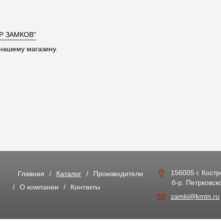
Р ЗАМКОВ"
нашему магазину.
156005 г. Кост
Главная
Каталог
Производители
б-р. Петрковско
О компании
Контакты
zamki@kmtn.ru