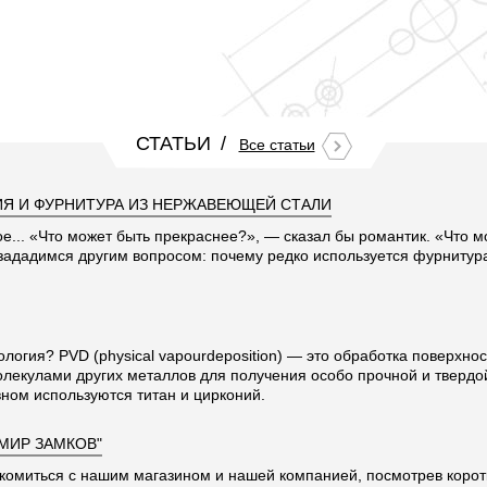
СТАТЬИ
Все статьи
Я И ФУРНИТУРА ИЗ НЕРЖАВЕЮЩЕЙ СТАЛИ
ое... «Что может быть прекраснее?», — сказал бы романтик. «Что 
 зададимся другим вопросом: почему редко используется фурниту
ология? PVD (physical vapourdeposition) — это обработка поверхно
олекулами других металлов для получения особо прочной и твердо
ном используются титан и цирконий.
"МИР ЗАМКОВ"
комиться с нашим магазином и нашей компанией, посмотрев корот