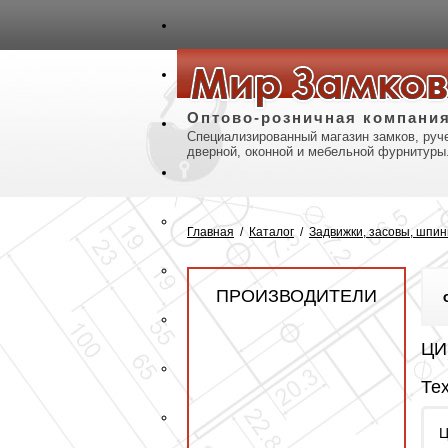
авная
Карта сайта
Контакты
Оптово-розничная компани
Специализированный магазин замков, руче
дверной, оконной и мебельной фурнитуры
Главная
/
Каталог
/
Задвижки, засовы, шпи
ПРОИЗВОДИТЕЛИ
ЦИ
Те
Ц