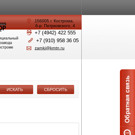
156005 г. Кострома,
б-р. Петрковского, 4
+7 (4942) 422 555
ициальный
+7 (910) 958 36 05
 завода
Костроме
zamki@kmtn.ru