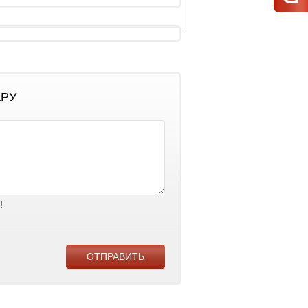
АРУ
!