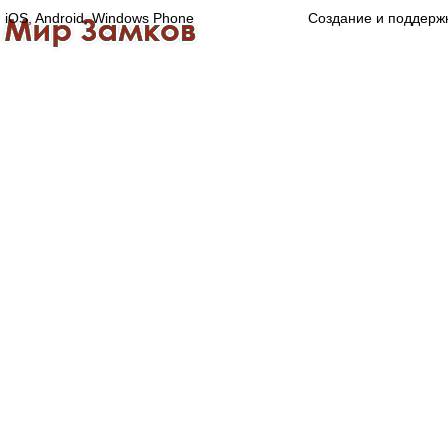
iOS, Android, Windows Phone
Создание и поддерж
Главная
Каталог
О компании
Конта
Оптово-розничная компания
Специализированный магазин замков, ручек,
дверной, оконной и мебельной фурнитуры.