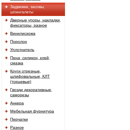
Задвижки, засовы,
шпингалеты
Дверные упоры, накладки,
фиксаторы, разное
Винилискожа
Поролон
Уплотнитель
Пена, силикон, клей,
смазка
Круги отрезные,
шлифовальные, КЛТ
(торцевые)
Гвозди декоративные,
саморезы
Анкера
Мебельная фурнитура
Перчатки
Разное