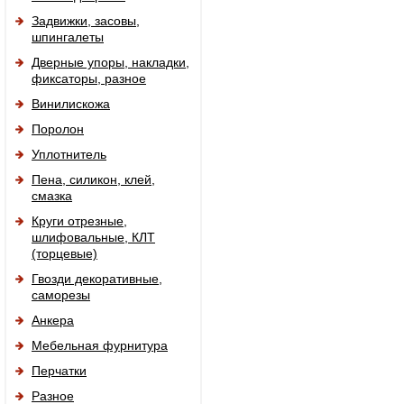
Задвижки, засовы,
шпингалеты
Дверные упоры, накладки,
фиксаторы, разное
Винилискожа
Поролон
Уплотнитель
Пена, силикон, клей,
смазка
Круги отрезные,
шлифовальные, КЛТ
(торцевые)
Гвозди декоративные,
саморезы
Анкера
Мебельная фурнитура
Перчатки
Разное