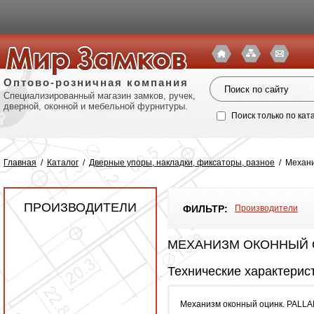
Оптово-розничная компания
Специализированный магазин замков, ручек,
дверной, оконной и мебельной фурнитуры.
Поиск только по кат
Главная
/
Каталог
/
Дверные упоры, накладки, фиксаторы, разное
/
Механи
ПРОИЗВОДИТЕЛИ
ФИЛЬТР:
Производители
МЕХАНИЗМ ОКОННЫЙ О
Технические характерис
Политик
Механизм оконный оцинк. PALL