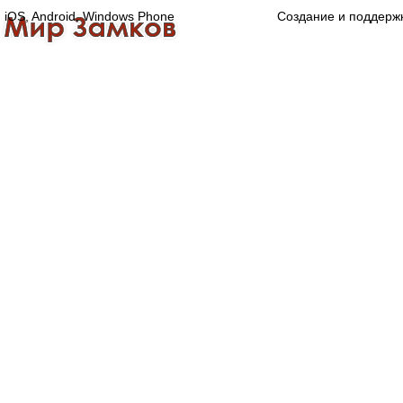
iOS, Android, Windows Phone
Создание и поддерж
Главная
Каталог
О компании
Конта
Оптово-розничная компания
Специализированный магазин замков, ручек,
дверной, оконной и мебельной фурнитуры.