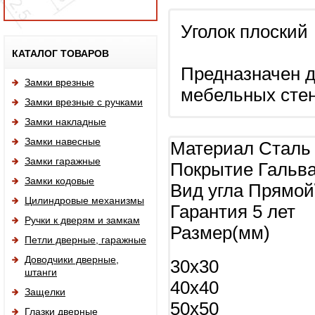
Уголок плоский
Исп
КАТАЛОГ ТОВАРОВ
Предназначен д
Замки врезные
мебельных стено
Замки врезные с ручками
Замки накладные
Замки навесные
Материал Сталь
Замки гаражные
Покрытие Гальв
Замки кодовые
Вид угла Прямой
Цилиндровые механизмы
Гарантия 5 лет
Ручки к дверям и замкам
Размер(мм)
Петли дверные, гаражные
Доводчики дверные,
30x30
штанги
40x40
Защелки
50x50
Глазки дверные