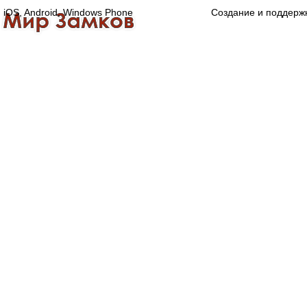
iOS, Android, Windows Phone
Создание и поддерж
Главная
Каталог
О компании
Конта
Оптово-розничная компания
Специализированный магазин замков, ручек,
дверной, оконной и мебельной фурнитуры.