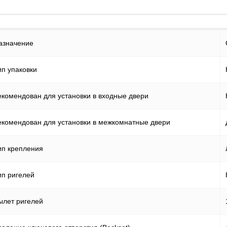
Файлы cookie
Использование форм
азначение
Контакты
ип упаковки
екомендован для установки в входные двери
екомендован для установки в межкомнатные двери
ип крепления
ип ригелей
ылет ригелей