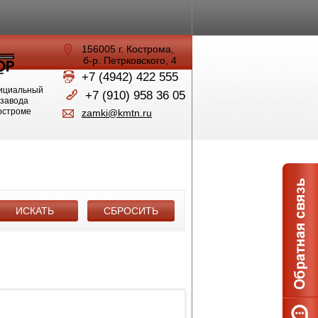
156005 г. Кострома,
б-р. Петрковского, 4
+7 (4942) 422 555
ициальный
+7 (910) 958 36 05
 завода
Костроме
zamki@kmtn.ru