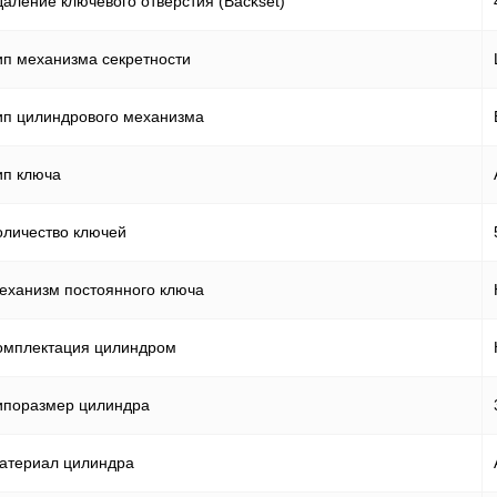
даление ключевого отверстия (Backset)
ип механизма секретности
ип цилиндрового механизма
ип ключа
оличество ключей
еханизм постоянного ключа
омплектация цилиндром
ипоразмер цилиндра
атериал цилиндра