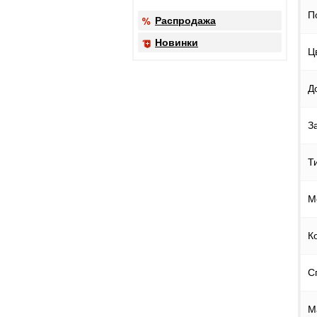
П
Распродажа
Новинки
Ц
Д
З
Т
М
К
С
М