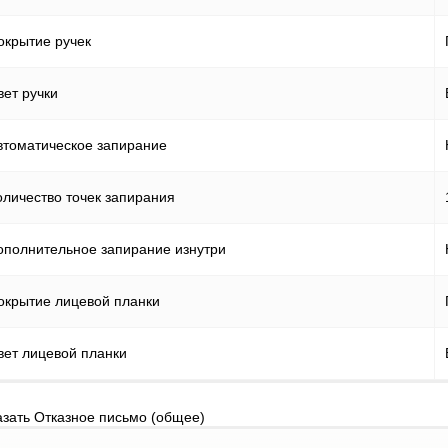
окрытие ручек
вет ручки
втоматическое запирание
оличество точек запирания
ополнительное запирание изнутри
окрытие лицевой планки
вет лицевой планки
азать Отказное письмо (общее)