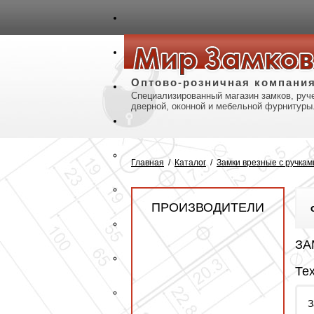
авная
Карта сайта
Контакты
Оптово-розничная компани
Специализированный магазин замков, руче
дверной, оконной и мебельной фурнитуры
Главная
/
Каталог
/
Замки врезные с ручкам
ПРОИЗВОДИТЕЛИ
ЗА
Те
З