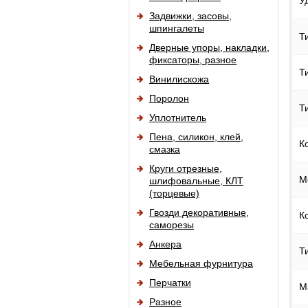
У
Задвижки, засовы,
шпингалеты
Т
Дверные упоры, накладки,
фиксаторы, разное
Т
Винилискожа
Поролон
Т
Уплотнитель
Пена, силикон, клей,
К
смазка
Круги отрезные,
М
шлифовальные, КЛТ
(торцевые)
Гвозди декоративные,
К
саморезы
Анкера
Т
Мебельная фурнитура
Перчатки
М
Разное