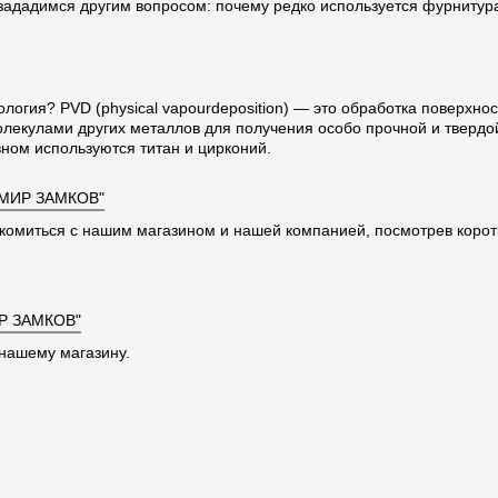
 зададимся другим вопросом: почему редко используется фурниту
ология? PVD (physical vapourdeposition) — это обработка поверхно
олекулами других металлов для получения особо прочной и твердо
ном используются титан и цирконий.
"МИР ЗАМКОВ"
комиться с нашим магазином и нашей компанией, посмотрев корот
Р ЗАМКОВ"
нашему магазину.