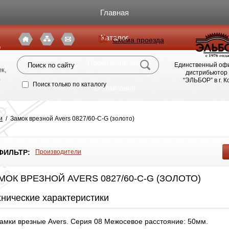
Главная
Каталог
Схема проезда
я
Производители
Единственный оф
к,
дистрибьютор
.
“ЭЛЬБОР” в г. 
Поиск только по каталогу
О компании
Фото магазина
и
/
Замок врезной Avers 0827/60-C-G (золото)
Видео
ФИЛЬТР:
Производители
Статьи
МОК ВРЕЗНОЙ AVERS 0827/60-C-G (ЗОЛОТО)
Партнерам
хнические характеристики
Политика конфиденциальности
амки врезные Avers. Серия 08 Межосевое расстояние: 50мм.