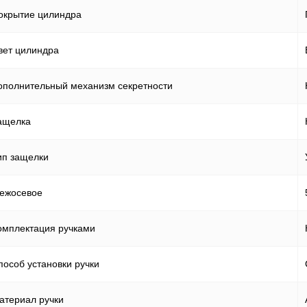
окрытие цилиндра
вет цилиндра
ополнительный механизм секретности
ащелка
ип защелки
ежосевое
омплектация ручками
пособ установки ручки
атериал ручки