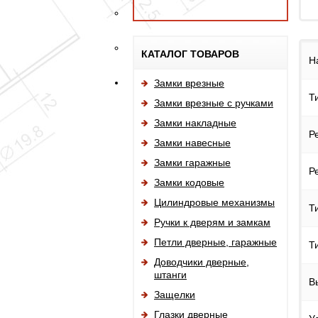
КАТАЛОГ ТОВАРОВ
Н
Замки врезные
Т
Замки врезные с ручками
Замки накладные
Р
Замки навесные
Замки гаражные
Р
Замки кодовые
Цилиндровые механизмы
Т
Ручки к дверям и замкам
Петли дверные, гаражные
Т
Доводчики дверные,
штанги
В
Защелки
Глазки дверные