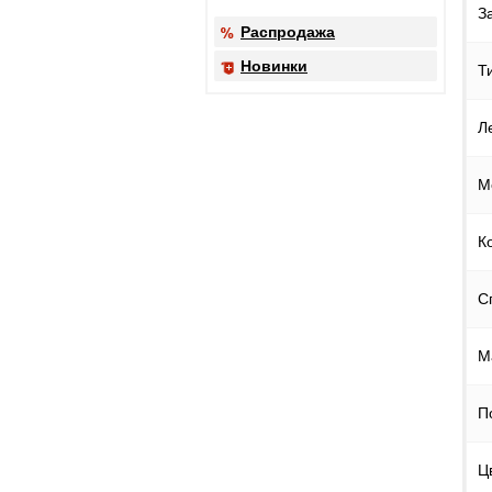
З
Распродажа
Новинки
Т
Л
М
К
С
М
П
Ц