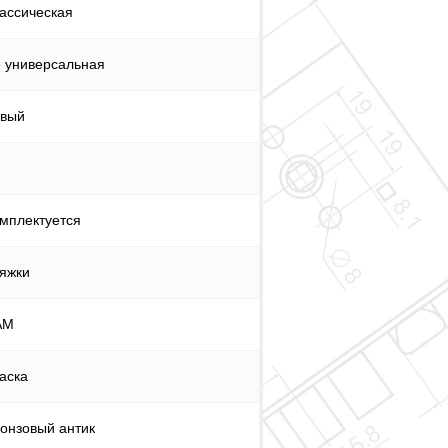
ассическая
 универсальная
вый
мплектуется
яжки
АМ
аска
онзовый антик