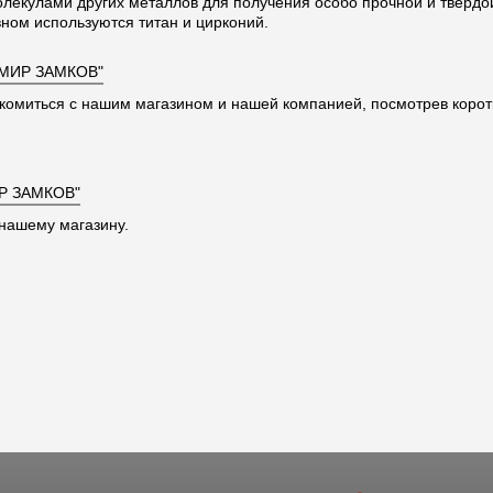
олекулами других металлов для получения особо прочной и твердо
ном используются титан и цирконий.
"МИР ЗАМКОВ"
комиться с нашим магазином и нашей компанией, посмотрев корот
Р ЗАМКОВ"
нашему магазину.