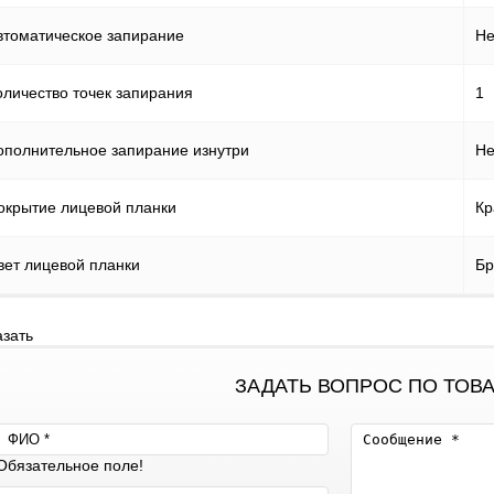
втоматическое запирание
Не
оличество точек запирания
1
ополнительное запирание изнутри
Не
окрытие лицевой планки
Кр
вет лицевой планки
Бр
азать
ЗАДАТЬ ВОПРОС ПО ТОВ
Обязательное поле!