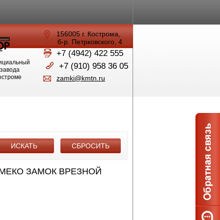
156005 г. Кострома,
б-р. Петрковского, 4
+7 (4942) 422 555
ициальный
+7 (910) 958 36 05
 завода
Костроме
zamki@kmtn.ru
СИМЕКО ЗАМОК ВРЕЗНОЙ