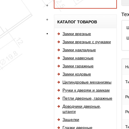
Те
КАТАЛОГ ТОВАРОВ
Ш
Замки врезные
Ш
Замки врезные с ручками
Замки накладные
Замки навесные
Замки гаражные
Н
Замки кодовые
Т
Цилиндровые механизмы
Ручки к дверям и замкам
Р
Петли дверные, гаражные
Доводчики дверные,
штанги
Р
Защелки
Т
Глазки дверные