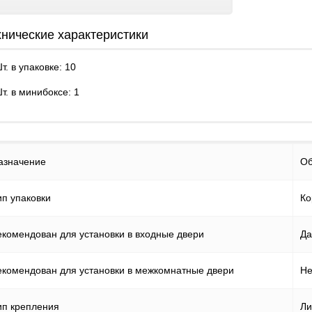
Файлы cookie
хнические характеристики
Использование форм
т. в упаковке: 10
Контакты
т. в минибоксе: 1
азначение
О
ип упаковки
Ко
екомендован для установки в входные двери
Да
екомендован для установки в межкомнатные двери
Не
ип крепления
Ли