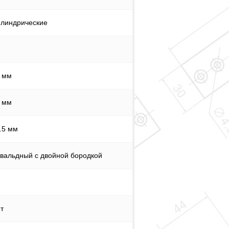
линдрические
 мм
 мм
.5 мм
вальдный с двойной бородкой
т