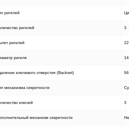
ип ригелей
Ци
оличество ригелей
3
ылет ригелей
22
иаметр ригеля
14
даление ключевого отверстия (Backset)
56
ип механизма секретности
Су
оличество ключей
3
ополнительный механизм секретности
Не