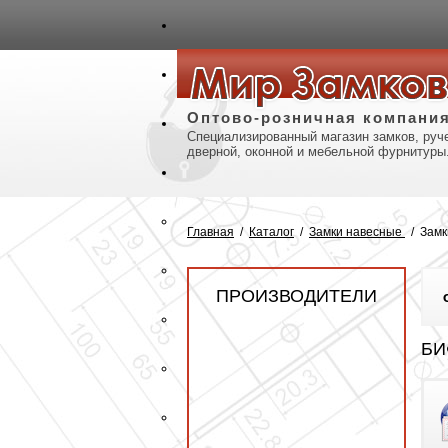
авная
Карта сайта
Контакты
Оптово-розничная компани
Специализированный магазин замков, руче
дверной, оконной и мебельной фурнитуры
Главная
/
Каталог
/
Замки навесные
/
Замк
ПРОИЗВОДИТЕЛИ
БИ