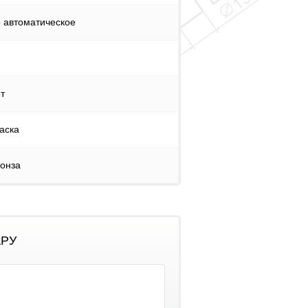
 автоматическое
т
аска
онза
АРУ