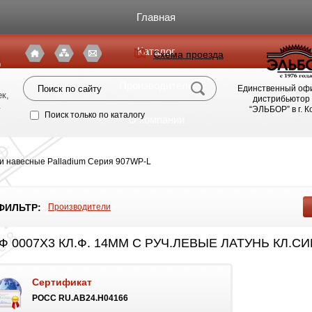
Главная
Каталог
Схема проезда
я
Производители
Единственный оф
к,
дистрибьютор
.
“ЭЛЬБОР” в г. 
Поиск только по каталогу
О компании
Фото магазина
и навесные Palladium Серия 907WP-L
Видео
ФИЛЬТР:
Производители
Статьи
Ф 0007Х3 КЛ.Ф. 14ММ С РУЧ.ЛЕВЫЕ ЛАТУНЬ КЛ.
Партнерам
Сертификат
Политика конфиденциальности
РОСС RU.AB24.H04166