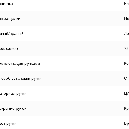
ащелка
Кл
ип защелки
Не
евый/правый
Ле
ежосевое
72
омплектация ручками
Ко
пособ установки ручки
Ст
атериал ручки
Ц
окрытие ручек
Кр
вет ручки
Бр