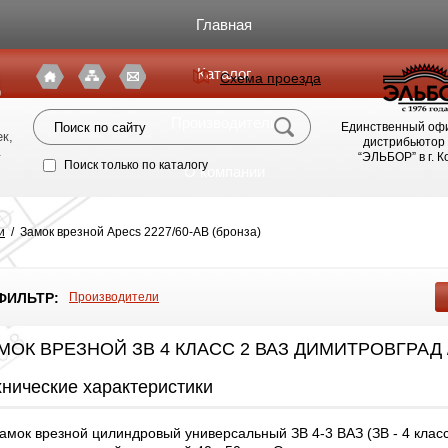
Главная
Каталог
Схема проезда
я
Производители
Единственный оф
к,
дистрибьютор
.
“ЭЛЬБОР” в г. 
Поиск только по каталогу
О компании
Фото магазина
и
/
Замок врезной Apecs 2227/60-AB (бронза)
Видео
ФИЛЬТР:
Производители
Статьи
МОК ВРЕЗНОЙ ЗВ 4 КЛАСС 2 ВАЗ ДИМИТРОВГРАД 
Партнерам
хнические характеристики
Политика конфиденциальности
амок врезной цилиндровый универсальный ЗВ 4-3 ВАЗ (ЗВ - 4 клас