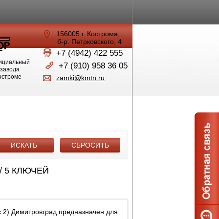
156005 г. Кострома,
б-р. Петрковского, 4
+7 (4942) 422 555
ициальный
+7 (910) 958 36 05
 завода
Костроме
zamki@kmtn.ru
/ 5 КЛЮЧЕЙ
с 2) Димитровград предназначен для