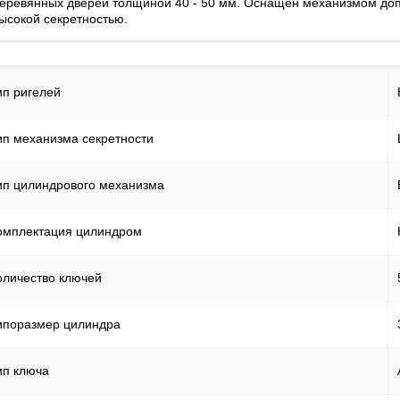
еревянных дверей толщиной 40 - 50 мм. Оснащен механизмом доп
Файлы cookie
ысокой секретностью.
Использование форм
ип ригелей
Контакты
ип механизма секретности
ип цилиндрового механизма
омплектация цилиндром
оличество ключей
ипоразмер цилиндра
ип ключа