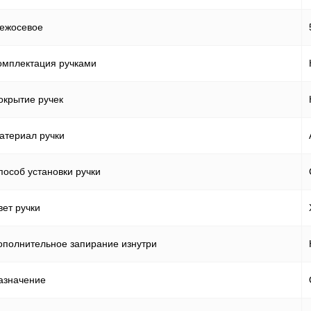
ежосевое
омплектация ручками
окрытие ручек
атериал ручки
пособ установки ручки
вет ручки
ополнительное запирание изнутри
азначение