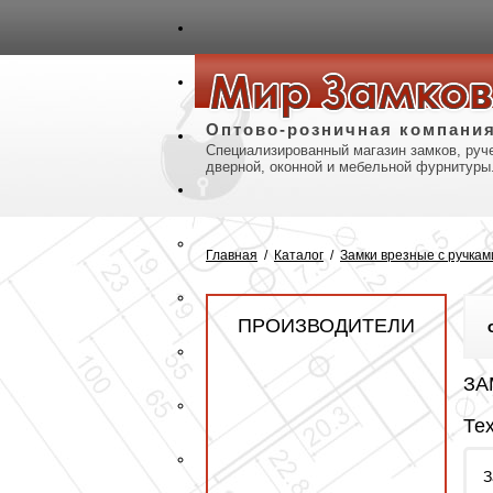
авная
Карта сайта
Контакты
Оптово-розничная компани
Специализированный магазин замков, руче
дверной, оконной и мебельной фурнитуры
Главная
/
Каталог
/
Замки врезные с ручкам
ПРОИЗВОДИТЕЛИ
ЗА
Те
З