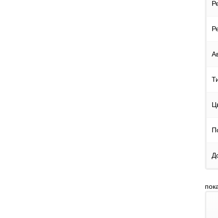
Р
Р
А
Т
Ц
П
Д
пок