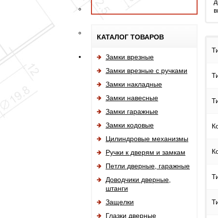
д
в
КАТАЛОГ ТОВАРОВ
Т
Замки врезные
Замки врезные с ручками
Т
Замки накладные
Замки навесные
Т
Замки гаражные
Замки кодовые
К
Цилиндровые механизмы
К
Ручки к дверям и замкам
Петли дверные, гаражные
Т
Доводчики дверные,
штанги
Защелки
Т
Глазки дверные