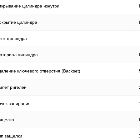
ткрывание цилиндра изнутри
окрытие цилиндра
вет цилиндра
атериал цилиндра
даление ключевого отверстия (Backset)
ылет ригелей
очек запирания
ащелка
ип защелки