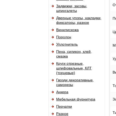
О
Задвижки, засовы,
шпингалеты
Дверные упоры, накладки,
П
фиксаторы, разное
Винилискожа
Ц
Поролон
Уплотнитель
М
Пена, силикон, клей,
смазка
У
Круги отрезные,
шлифовальные, КЛТ
В
(торцевые)
Гвозди декоративные,
саморезы
Т
Анкера
Мебельная фурнитура
З
Перчатки
Т
Разное