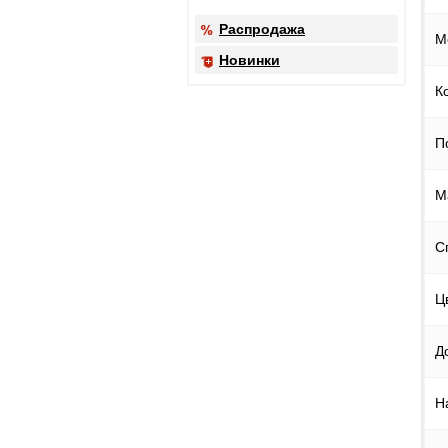
Распродажа
М
Новинки
К
П
М
С
Ц
Д
Н