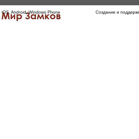
iOS, Android, Windows Phone
Создание и поддерж
Главная
Каталог
О компании
Конта
Оптово-розничная компания
Специализированный магазин замков, ручек,
дверной, оконной и мебельной фурнитуры.