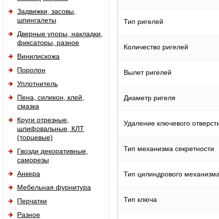
Задвижки, засовы,
шпингалеты
Тип ригелей
Дверные упоры, накладки,
фиксаторы, разное
Количество ригелей
Винилискожа
Поролон
Вылет ригелей
Уплотнитель
Пена, силикон, клей,
Диаметр ригеля
смазка
Круги отрезные,
Удаление ключевого отверсти
шлифовальные, КЛТ
(торцевые)
Тип механизма секретности
Гвозди декоративные,
саморезы
Анкера
Тип цилиндрового механизм
Мебельная фурнитура
Тип ключа
Перчатки
Разное