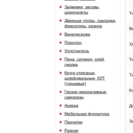
Задвижки, засовы,
шпингалеты
Т
Дверные упоры, накладки,
фиксаторы, разное
В
Винилискожа
Поролон
У
Уплотнитель
Пена, силикон, клей,
Т
смазка
Круги отрезные,
Т
шлифовальные, КЛТ
(торцевые)
К
Гвозди декоративные,
саморезы
Анкера
Д
Мебельная фурнитура
З
Перчатки
Разное