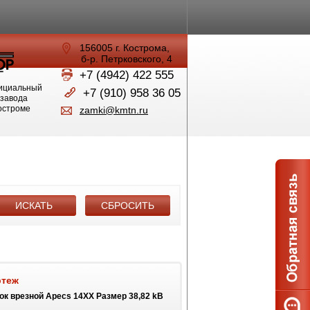
156005 г. Кострома,
б-р. Петрковского, 4
+7 (4942) 422 555
ициальный
+7 (910) 958 36 05
 завода
Костроме
zamki@kmtn.ru
ртеж
ок врезной Apecs 14XX Размер 38,82 kB