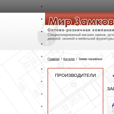
авная
Карта сайта
Контакты
Оптово-розничная компани
Специализированный магазин замков, руче
дверной, оконной и мебельной фурнитуры
Главная
/
Каталог
/
Замки гаражные
ПРОИЗВОДИТЕЛИ
ЗА