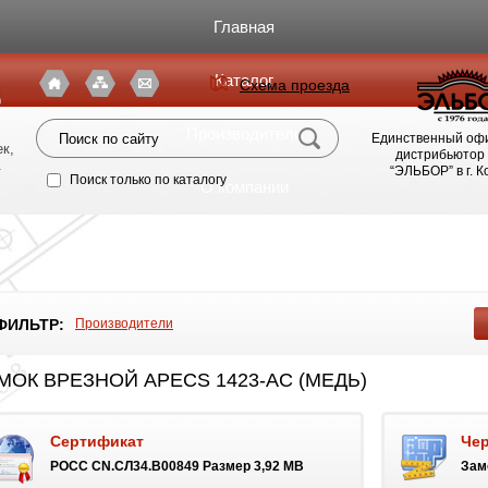
Главная
Каталог
Схема проезда
я
Производители
Единственный оф
к,
дистрибьютор
.
“ЭЛЬБОР” в г. 
Поиск только по каталогу
О компании
Фото магазина
Видео
ФИЛЬТР:
Производители
Статьи
МОК ВРЕЗНОЙ APECS 1423-AC (МЕДЬ)
Партнерам
Сертификат
Че
Политика конфиденциальности
POCC CN.СЛ34.B00849 Размер 3,92 MB
Зам