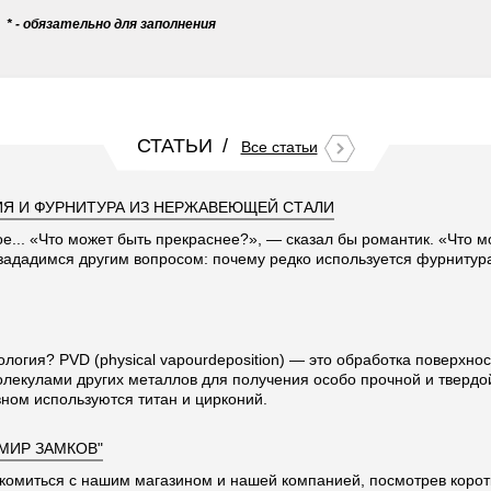
* - обязательно для заполнения
СТАТЬИ
Все статьи
Я И ФУРНИТУРА ИЗ НЕРЖАВЕЮЩЕЙ СТАЛИ
ое... «Что может быть прекраснее?», — сказал бы романтик. «Что 
 зададимся другим вопросом: почему редко используется фурниту
ология? PVD (physical vapourdeposition) — это обработка поверхно
олекулами других металлов для получения особо прочной и твердо
ном используются титан и цирконий.
"МИР ЗАМКОВ"
комиться с нашим магазином и нашей компанией, посмотрев корот