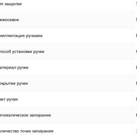
ип защелки
ежосевое
омплектация ручками
пособ установки ручки
атериал ручки
окрытие ручек
вет ручки
втоматическое запирание
оличество точек запирания