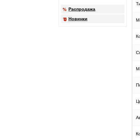
Т
Распродажа
Новинки
М
К
С
М
П
Ц
А
К