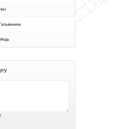
Нет
Гальваника
Медь
АРУ
!