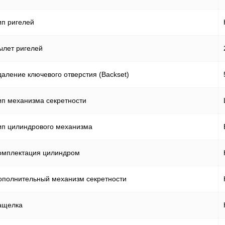
ип ригелей
ылет ригелей
даление ключевого отверстия (Backset)
ип механизма секретности
ип цилиндрового механизма
омплектация цилиндром
ополнительный механизм секретности
ащелка