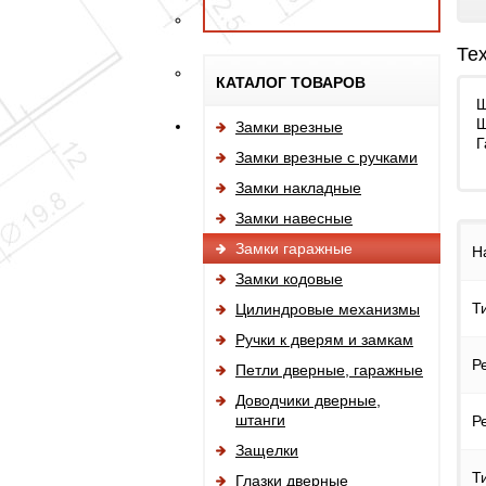
Те
КАТАЛОГ ТОВАРОВ
Ш
Ш
Замки врезные
Г
Замки врезные с ручками
Замки накладные
Замки навесные
Замки гаражные
Н
Замки кодовые
Т
Цилиндровые механизмы
Ручки к дверям и замкам
Р
Петли дверные, гаражные
Доводчики дверные,
штанги
Р
Защелки
Т
Глазки дверные