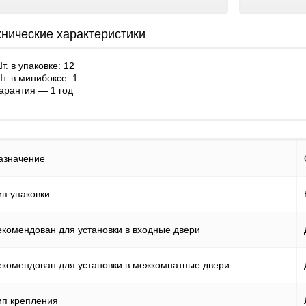
Файлы cookie
хнические характеристики
Использование форм
т. в упаковке: 12
т. в минибоксе: 1
Контакты
арантия — 1 год
азначение
ип упаковки
екомендован для установки в входные двери
екомендован для установки в межкомнатные двери
ип крепления