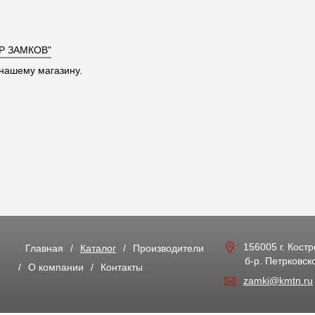
Р ЗАМКОВ"
нашему магазину.
156005 г. Кост
Главная
Каталог
Производители
б-р. Петрковско
О компании
Контакты
zamki@kmtn.ru