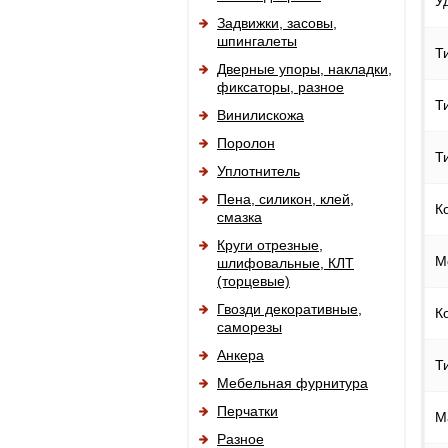
У
Задвижки, засовы,
шпингалеты
Т
Дверные упоры, накладки,
фиксаторы, разное
Т
Винилискожа
Поролон
Т
Уплотнитель
Пена, силикон, клей,
К
смазка
Круги отрезные,
М
шлифовальные, КЛТ
(торцевые)
Гвозди декоративные,
К
саморезы
Анкера
Т
Мебельная фурнитура
Перчатки
М
Разное