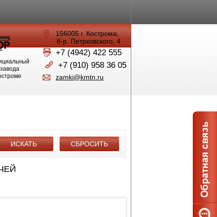
156005 г. Кострома,
б-р. Петрковского, 4
+7 (4942) 422 555
ициальный
+7 (910) 958 36 05
 завода
Костроме
zamki@kmtn.ru
ЮЧЕЙ