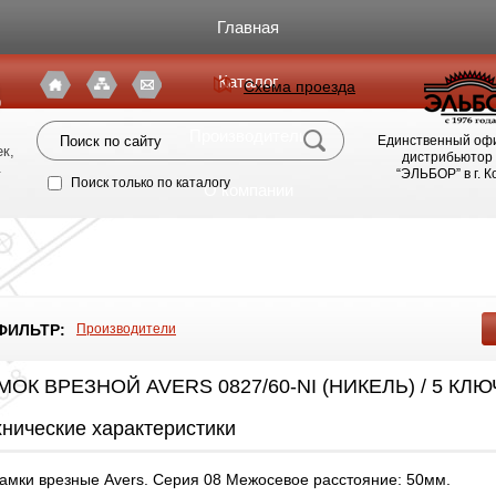
Главная
Каталог
Схема проезда
я
Производители
Единственный оф
к,
дистрибьютор
.
“ЭЛЬБОР” в г. 
Поиск только по каталогу
О компании
Фото магазина
Видео
ФИЛЬТР:
Производители
Статьи
МОК ВРЕЗНОЙ AVERS 0827/60-NI (НИКЕЛЬ) / 5 КЛ
Партнерам
хнические характеристики
Политика конфиденциальности
амки врезные Avers. Серия 08 Межосевое расстояние: 50мм.