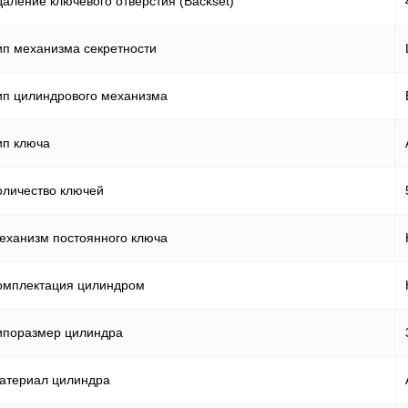
даление ключевого отверстия (Backset)
ип механизма секретности
ип цилиндрового механизма
ип ключа
оличество ключей
еханизм постоянного ключа
омплектация цилиндром
ипоразмер цилиндра
атериал цилиндра