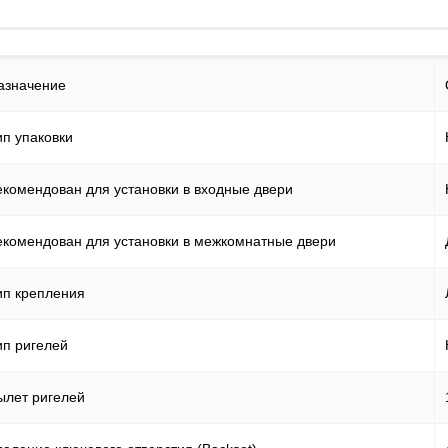
Файлы cookie
Использование форм
азначение
Контакты
ип упаковки
екомендован для установки в входные двери
екомендован для установки в межкомнатные двери
ип крепления
ип ригелей
ылет ригелей