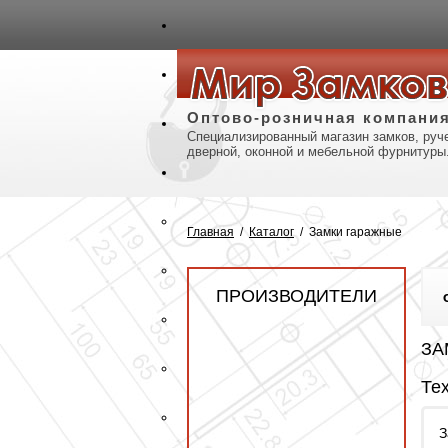
авная
Карта сайта
Контакты
Оптово-розничная компани
Специализированный магазин замков, руче
дверной, оконной и мебельной фурнитуры
Главная
/
Каталог
/
Замки гаражные
ПРОИЗВОДИТЕЛИ
ЗА
Те
З