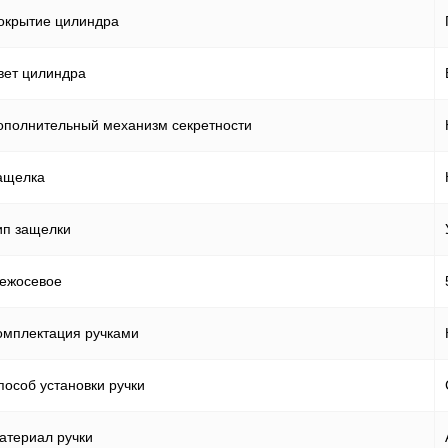
окрытие цилиндра
вет цилиндра
ополнительный механизм секретности
ащелка
ип защелки
ежосевое
омплектация ручками
пособ установки ручки
атериал ручки