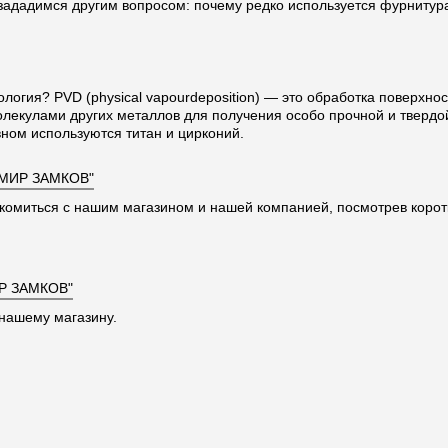
 зададимся другим вопросом: почему редко используется фурниту
ология? PVD (physical vapourdeposition) — это обработка поверхно
олекулами других металлов для получения особо прочной и твердо
ном используются титан и цирконий.
"МИР ЗАМКОВ"
комиться с нашим магазином и нашей компанией, посмотрев корот
Р ЗАМКОВ"
нашему магазину.