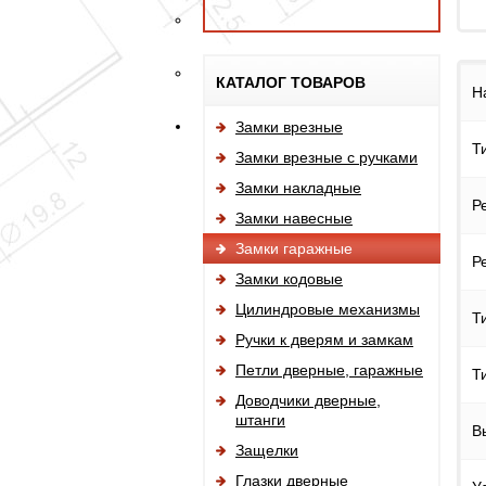
КАТАЛОГ ТОВАРОВ
Н
Замки врезные
Т
Замки врезные с ручками
Замки накладные
Р
Замки навесные
Замки гаражные
Р
Замки кодовые
Цилиндровые механизмы
Т
Ручки к дверям и замкам
Петли дверные, гаражные
Т
Доводчики дверные,
штанги
В
Защелки
Глазки дверные