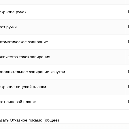
окрытие ручек
вет ручки
втоматическое запирание
оличество точек запирания
ополнительное запирание изнутри
окрытие лицевой планки
вет лицевой планки
азать Отказное письмо (общее)