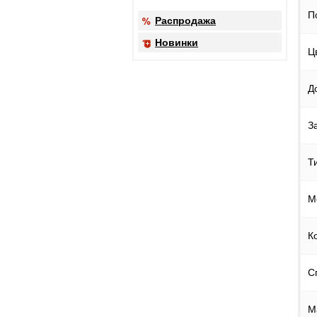
П
Распродажа
Новинки
Ц
Д
З
Т
М
К
С
М