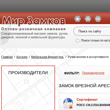
Оптово-розничная компания
Специализированный магазин замков, ручек,
дверной, оконной и мебельной фурнитуры.
Поиск только по кат
Главная
/
Каталог
/
Мебельная фурнитура
/
Ручки-кнопки в ассортименте
ПРОИЗВОДИТЕЛИ
ФИЛЬТР:
Производители
ЗАМОК ВРЕЗНОЙ APECS
Сертификат
Политик
POCC CN.СЛ34.B00849