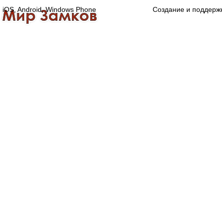
iOS, Android, Windows Phone
Создание и поддерж
Главная
Каталог
О компании
Конта
Оптово-розничная компания
Специализированный магазин замков, ручек,
дверной, оконной и мебельной фурнитуры.