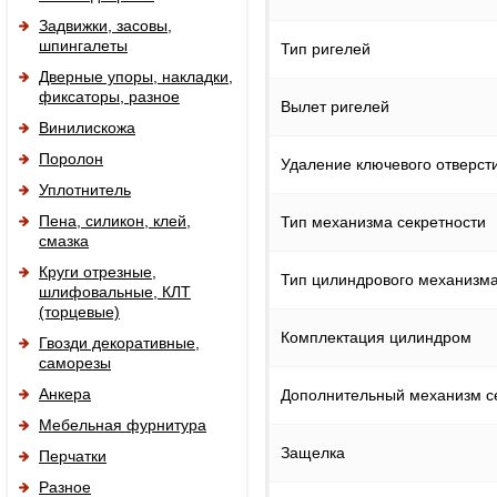
Задвижки, засовы,
шпингалеты
Тип ригелей
Дверные упоры, накладки,
фиксаторы, разное
Вылет ригелей
Винилискожа
Поролон
Удаление ключевого отверсти
Уплотнитель
Пена, силикон, клей,
Тип механизма секретности
смазка
Круги отрезные,
Тип цилиндрового механизм
шлифовальные, КЛТ
(торцевые)
Комплектация цилиндром
Гвозди декоративные,
саморезы
Анкера
Дополнительный механизм с
Мебельная фурнитура
Защелка
Перчатки
Разное