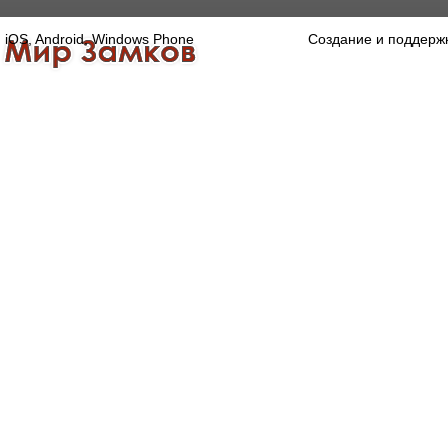
iOS, Android, Windows Phone
Создание и поддерж
Главная
Каталог
О компании
Конта
Оптово-розничная компания
Специализированный магазин замков, ручек,
дверной, оконной и мебельной фурнитуры.