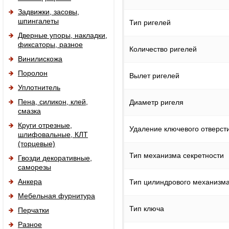
Задвижки, засовы,
шпингалеты
Тип ригелей
Дверные упоры, накладки,
фиксаторы, разное
Количество ригелей
Винилискожа
Поролон
Вылет ригелей
Уплотнитель
Пена, силикон, клей,
Диаметр ригеля
смазка
Круги отрезные,
Удаление ключевого отверсти
шлифовальные, КЛТ
(торцевые)
Тип механизма секретности
Гвозди декоративные,
саморезы
Анкера
Тип цилиндрового механизм
Мебельная фурнитура
Тип ключа
Перчатки
Разное