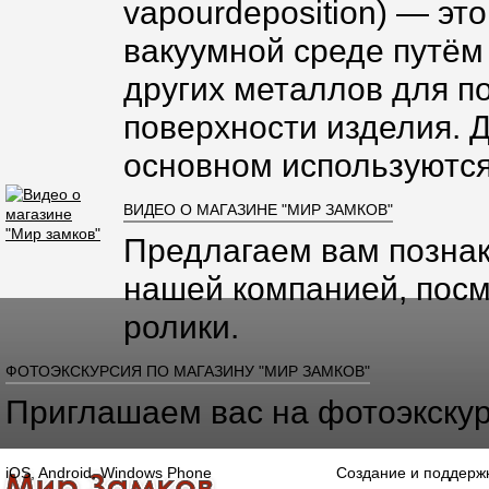
vapourdeposition) — эт
вакуумной среде путём
других металлов для п
поверхности изделия. 
основном используются
ВИДЕО О МАГАЗИНЕ "МИР ЗАМКОВ"
Предлагаем вам познак
нашей компанией, посм
ролики.
ФОТОЭКСКУРСИЯ ПО МАГАЗИНУ "МИР ЗАМКОВ"
Приглашаем вас на фотоэкскур
iOS, Android, Windows Phone
Создание и поддерж
Главная
Каталог