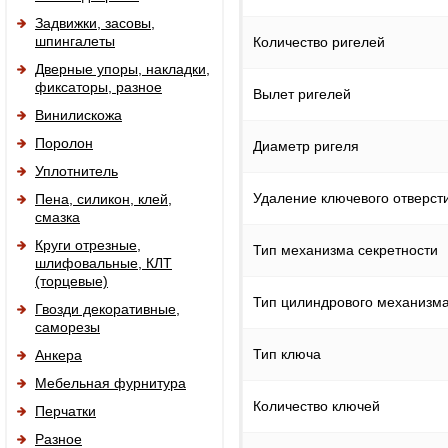
Задвижки, засовы,
шпингалеты
Количество ригелей
Дверные упоры, накладки,
фиксаторы, разное
Вылет ригелей
Винилискожа
Поролон
Диаметр ригеля
Уплотнитель
Удаление ключевого отверсти
Пена, силикон, клей,
смазка
Круги отрезные,
Тип механизма секретности
шлифовальные, КЛТ
(торцевые)
Тип цилиндрового механизм
Гвозди декоративные,
саморезы
Тип ключа
Анкера
Мебельная фурнитура
Количество ключей
Перчатки
Разное