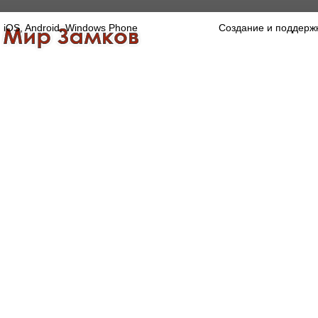
iOS, Android, Windows Phone
Создание и поддерж
Главная
Каталог
О компании
Конта
Оптово-розничная компания
Специализированный магазин замков, ручек,
дверной, оконной и мебельной фурнитуры.