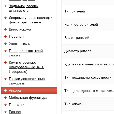
Задвижки, засовы,
шпингалеты
Тип ригелей
Дверные упоры, накладки,
фиксаторы, разное
Количество ригелей
Винилискожа
Поролон
Вылет ригелей
Уплотнитель
Пена, силикон, клей,
Диаметр ригеля
смазка
Круги отрезные,
Удаление ключевого отверсти
шлифовальные, КЛТ
(торцевые)
Тип механизма секретности
Гвозди декоративные,
саморезы
Анкера
Тип цилиндрового механизм
Мебельная фурнитура
Тип ключа
Перчатки
Разное