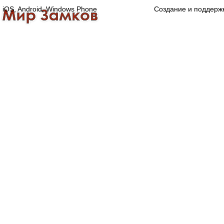
iOS, Android, Windows Phone
Создание и поддерж
Главная
Каталог
О компании
Конта
Оптово-розничная компания
Специализированный магазин замков, ручек,
дверной, оконной и мебельной фурнитуры.