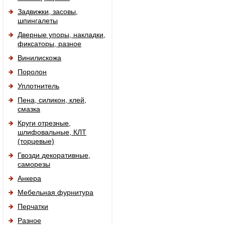
Задвижки, засовы,
шпингалеты
Дверные упоры, накладки,
фиксаторы, разное
Винилискожа
Поролон
Уплотнитель
Пена, силикон, клей,
смазка
Круги отрезные,
шлифовальные, КЛТ
(торцевые)
Гвозди декоративные,
саморезы
Анкера
Мебельная фурнитура
Перчатки
Разное