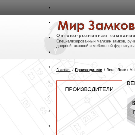
авная
Карта сайта
Контакты
Оптово-розничная компани
Специализированный магазин замков, руче
дверной, оконной и мебельной фурнитуры
Главная
/
Производители
/
Вега - Люкс г. Мо
ВЕ
ПРОИЗВОДИТЕЛИ