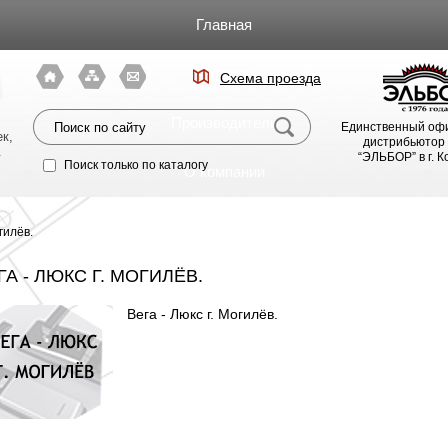
Главная
Каталог
Схема проезда
я
Производители
Единственный оф
к,
дистрибьютор
.
“ЭЛЬБОР” в г. 
Поиск только по каталогу
О компании
Фото магазина
гилёв.
Видео
ГА - ЛЮКС Г. МОГИЛЁВ.
Вега - Люкс г. Могилёв.
Статьи
Партнерам
Политика конфиденциальности