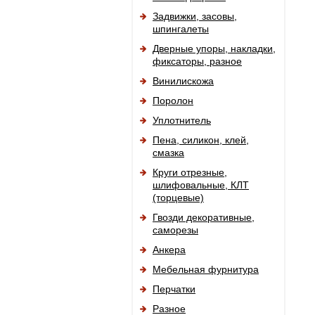
Задвижки, засовы,
шпингалеты
Дверные упоры, накладки,
фиксаторы, разное
Винилискожа
Поролон
Уплотнитель
Пена, силикон, клей,
смазка
Круги отрезные,
шлифовальные, КЛТ
(торцевые)
Гвозди декоративные,
саморезы
Анкера
Мебельная фурнитура
Перчатки
Разное