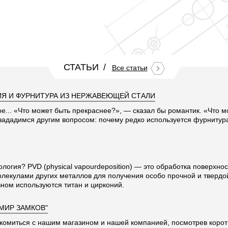
СТАТЬИ
Все статьи
Я И ФУРНИТУРА ИЗ НЕРЖАВЕЮЩЕЙ СТАЛИ
ое... «Что может быть прекраснее?», — сказал бы романтик. «Что 
 зададимся другим вопросом: почему редко используется фурниту
ология? PVD (physical vapourdeposition) — это обработка поверхно
олекулами других металлов для получения особо прочной и твердо
ном используются титан и цирконий.
"МИР ЗАМКОВ"
комиться с нашим магазином и нашей компанией, посмотрев корот