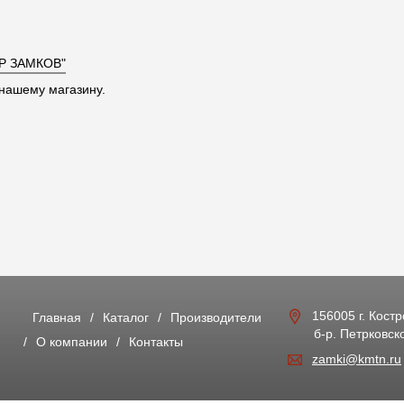
Р ЗАМКОВ"
нашему магазину.
156005 г. Кост
Главная
Каталог
Производители
б-р. Петрковско
О компании
Контакты
zamki@kmtn.ru