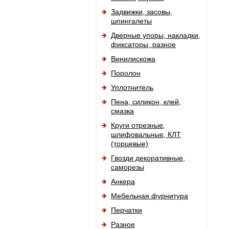
Задвижки, засовы,
шпингалеты
Дверные упоры, накладки,
фиксаторы, разное
Винилискожа
Поролон
Уплотнитель
Пена, силикон, клей,
смазка
Круги отрезные,
шлифовальные, КЛТ
(торцевые)
Гвозди декоративные,
саморезы
Анкера
Мебельная фурнитура
Перчатки
Разное