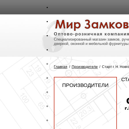
авная
Карта сайта
Контакты
Оптово-розничная компани
Специализированный магазин замков, руче
дверной, оконной и мебельной фурнитуры
Главная
/
Производители
/
Старт г. Н. Новг
СТ
ПРОИЗВОДИТЕЛИ