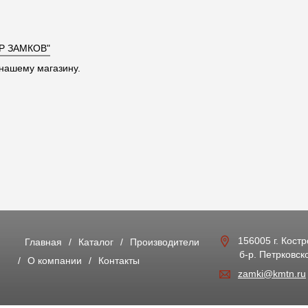
Р ЗАМКОВ"
нашему магазину.
156005 г. Кост
Главная
Каталог
Производители
б-р. Петрковско
О компании
Контакты
zamki@kmtn.ru