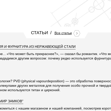
СТАТЬИ
Все статьи
Я И ФУРНИТУРА ИЗ НЕРЖАВЕЮЩЕЙ СТАЛИ
ое... «Что может быть прекраснее?», — сказал бы романтик. «Что 
 зададимся другим вопросом: почему редко используется фурниту
ология? PVD (physical vapourdeposition) — это обработка поверхно
олекулами других металлов для получения особо прочной и твердо
ном используются титан и цирконий.
"МИР ЗАМКОВ"
комиться с нашим магазином и нашей компанией, посмотрев корот