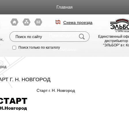
Главная
Каталог
Схема проезда
я
Производители
Единственный оф
к,
дистрибьютор
.
“ЭЛЬБОР” в г. 
Поиск только по каталогу
О компании
Фото магазина
ород
Видео
АРТ Г. Н. НОВГОРОД
Старт г. Н. Новгород
Статьи
Партнерам
Политика конфиденциальности