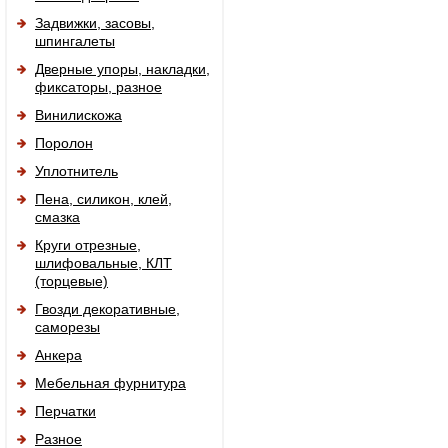
Задвижки, засовы,
шпингалеты
Дверные упоры, накладки,
фиксаторы, разное
Винилискожа
Поролон
Уплотнитель
Пена, силикон, клей,
смазка
Круги отрезные,
шлифовальные, КЛТ
(торцевые)
Гвозди декоративные,
саморезы
Анкера
Мебельная фурнитура
Перчатки
Разное