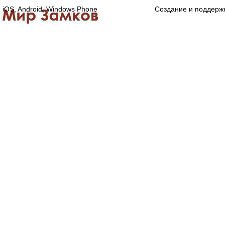
iOS, Android, Windows Phone
Создание и поддерж
Главная
Каталог
О компании
Конта
Оптово-розничная компания
Специализированный магазин замков, ручек,
дверной, оконной и мебельной фурнитуры.