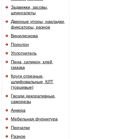
Задвижки, засовы,
шпингалеты
Дверные упоры, накладки,
фиксаторы, разное
Винилискожа
Поролон
Уплотнитель
Пена, силикон, клей,
смазка
Круги отрезные,
шлифовальные, КЛТ
(торцевые)
Гвозди декоративные,
саморезы
Анкера
Мебельная фурнитура
Перчатки
Разное