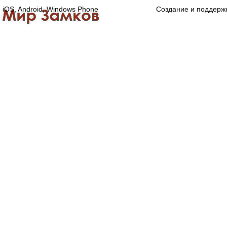
iOS, Android, Windows Phone
Создание и поддерж
Главная
Каталог
О компании
Конта
Оптово-розничная компания
Специализированный магазин замков, ручек,
дверной, оконной и мебельной фурнитуры.