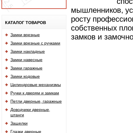
спос
мышленников, ус
росту профессио
Исп
КАТАЛОГ ТОВАРОВ
собственных пло
Замки врезные
замков и замочн
Замки врезные с ручками
Замки накладные
Замки навесные
Замки гаражные
Замки кодовые
Цилиндровые механизмы
Ручки к дверям и замкам
Петли дверные, гаражные
Доводчики дверные,
штанги
Защелки
Глазки дверные