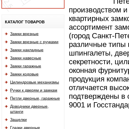
Пете
производством и
квартирных замк
Исп
КАТАЛОГ ТОВАРОВ
ассортимент зам
Замки врезные
(город Санкт-Пе
Замки врезные с ручками
различные типы 
Замки накладные
шпингалеты, две
Замки навесные
секретности, цил
Замки гаражные
оконная фурнитур
Замки кодовые
продукция компан
Цилиндровые механизмы
отличается высо
Ручки к дверям и замкам
подтверждены в 
Петли дверные, гаражные
9001 и Госстанда
Доводчики дверные,
штанги
Защелки
Глазки дверные