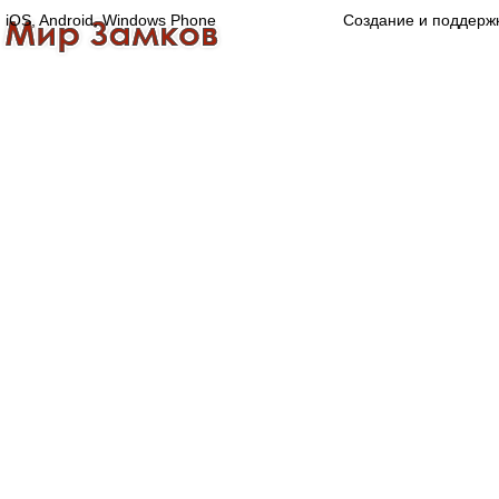
iOS, Android, Windows Phone
Создание и поддерж
Главная
Каталог
О компании
Конта
Оптово-розничная компания
Специализированный магазин замков, ручек,
дверной, оконной и мебельной фурнитуры.