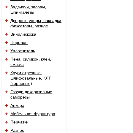
Задвижки, засовы,
шпингалеты
Дверные упоры, накладки,
фиксаторы, разное
Винилискожа
Поролон
Уплотнитель
Пена, силикон, клей,
смазка
Круги отрезные,
шлифовальные, КЛТ
(торцевые)
Гвозди декоративные,
саморезы
Анкера
Мебельная фурнитура
Перчатки
Разное