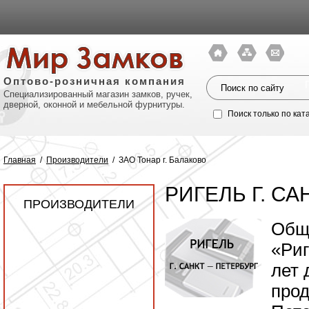
Оптово-розничная компания
Специализированный магазин замков, ручек,
дверной, оконной и мебельной фурнитуры.
Поиск только по кат
Главная
/
Производители
/
ЗАО Тонар г. Балаково
РИГЕЛЬ Г. С
ПРОИЗВОДИТЕЛИ
Общ
«Риг
лет 
Политик
прод