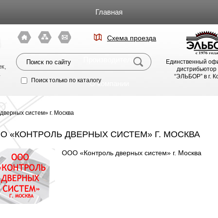
Главная
Каталог
Схема проезда
я
Производители
Единственный оф
к,
дистрибьютор
.
“ЭЛЬБОР” в г. 
Поиск только по каталогу
О компании
Фото магазина
дверных систем» г. Москва
Видео
О «КОНТРОЛЬ ДВЕРНЫХ СИСТЕМ» Г. МОСКВА
ООО «Контроль дверных систем» г. Москва
Статьи
Партнерам
Политика конфиденциальности