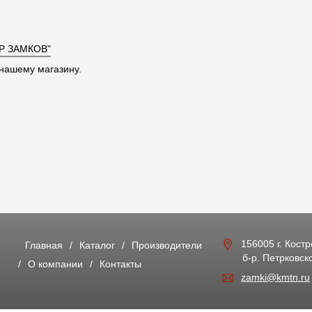
Р ЗАМКОВ"
нашему магазину.
156005 г. Кост
Главная
Каталог
Производители
б-р. Петрковско
О компании
Контакты
zamki@kmtn.ru