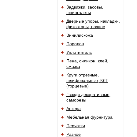
Задвижки, засовы,
шпингалеты
Дверные упоры, накладки,
фиксаторы, разное
Винилискожа
Поролон
Уплотнитель
Пена, силикон, клей,
смазка
Круги отрезные,
шлифовальные, КЛТ
(торцевые)
Гвозди декоративные,
саморезы
Анкера
Мебельная фурнитура
Перчатки
Разное