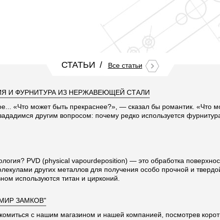
СТАТЬИ
Все статьи
Я И ФУРНИТУРА ИЗ НЕРЖАВЕЮЩЕЙ СТАЛИ
ое... «Что может быть прекраснее?», — сказал бы романтик. «Что 
 зададимся другим вопросом: почему редко используется фурниту
ология? PVD (physical vapourdeposition) — это обработка поверхно
олекулами других металлов для получения особо прочной и твердо
ном используются титан и цирконий.
"МИР ЗАМКОВ"
комиться с нашим магазином и нашей компанией, посмотрев корот