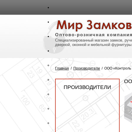
авная
Карта сайта
Контакты
Оптово-розничная компани
Специализированный магазин замков, руче
дверной, оконной и мебельной фурнитуры
Главная
/
Производители
/
ООО «Контроль 
ОО
ПРОИЗВОДИТЕЛИ