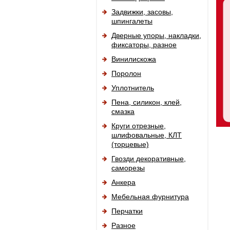
Задвижки, засовы,
шпингалеты
Дверные упоры, накладки,
фиксаторы, разное
Винилискожа
Поролон
Уплотнитель
Пена, силикон, клей,
смазка
Круги отрезные,
шлифовальные, КЛТ
(торцевые)
Гвозди декоративные,
саморезы
Анкера
Мебельная фурнитура
Перчатки
Разное