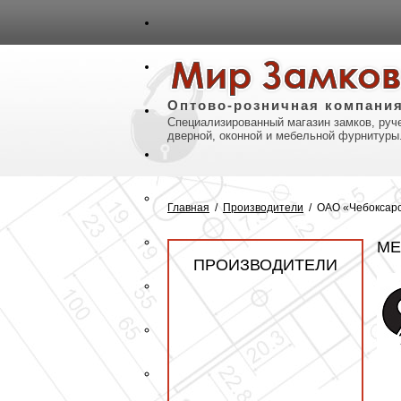
авная
Карта сайта
Контакты
Оптово-розничная компани
Специализированный магазин замков, руче
дверной, оконной и мебельной фурнитуры
Главная
/
Производители
/
ОАО «Чебоксарс
МЕ
ПРОИЗВОДИТЕЛИ