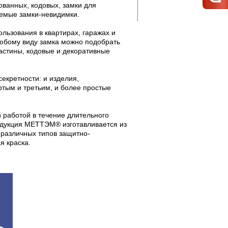
ованных, кодовых, замки для
яемые замки-невидимки.
льзования в квартирах, гаражах и
юбому виду замка можно подобрать
стины, кодовые и декоративные
екретности: и изделия,
тым и третьим, и более простые
работой в течение длительного
одукция МЕТТЭМ® изготавливается из
 различных типов защитно-
я краска.