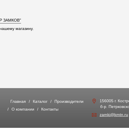
Р ЗАМКОВ"
нашему магазину.
156005 г. Кост
Главная
Каталог
Производители
б-р. Петрковско
О компании
Контакты
zamki@kmtn.ru