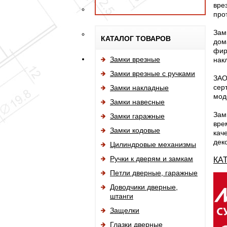
вре
про
Зам
КАТАЛОГ ТОВАРОВ
дом
фир
Замки врезные
нак
Замки врезные с ручками
ЗАО
сер
Замки накладные
мод
Замки навесные
Зам
Замки гаражные
вре
Замки кодовые
кач
дек
Цилиндровые механизмы
Ручки к дверям и замкам
КА
Петли дверные, гаражные
Доводчики дверные,
штанги
Защелки
Глазки дверные