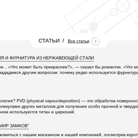
СТАТЬИ
Все статьи
Я И ФУРНИТУРА ИЗ НЕРЖАВЕЮЩЕЙ СТАЛИ
ое... «Что может быть прекраснее?», — сказал бы романтик. «Что 
 зададимся другим вопросом: почему редко используется фурниту
ология? PVD (physical vapourdeposition) — это обработка поверхно
олекулами других металлов для получения особо прочной и твердо
ном используются титан и цирконий.
"МИР ЗАМКОВ"
комиться с нашим магазином и нашей компанией, посмотрев корот