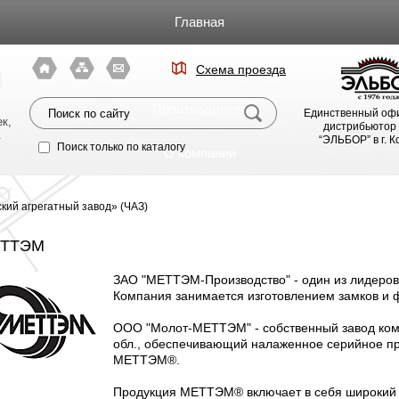
Главная
Каталог
Схема проезда
я
Производители
Единственный оф
к,
дистрибьютор
.
“ЭЛЬБОР” в г. 
Поиск только по каталогу
О компании
Фото магазина
кий агрегатный завод» (ЧАЗ)
Видео
ТТЭМ
ЗАО "МЕТТЭМ-Производство" - один из лидеров 
Статьи
Компания занимается изготовлением замков и ф
Партнерам
ООО "Молот-МЕТТЭМ" - собственный завод комп
обл., обеспечивающий налаженное серийное пр
МЕТТЭМ®.
Политика конфиденциальности
Продукция МЕТТЭМ® включает в себя широкий 