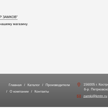
Р ЗАМКОВ"
нашему магазину.
156005 г. Кост
Главная
Каталог
Производители
б-р. Петрковско
О компании
Контакты
zamki@kmtn.ru