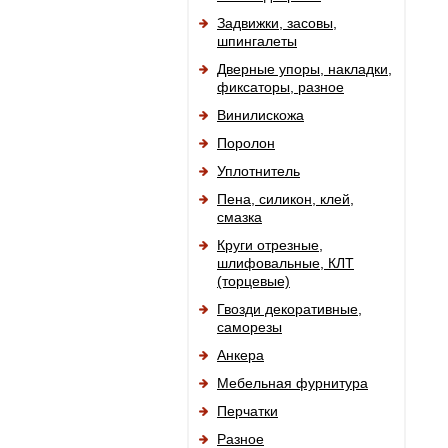
Задвижки, засовы,
шпингалеты
Дверные упоры, накладки,
фиксаторы, разное
Винилискожа
Поролон
Уплотнитель
Пена, силикон, клей,
смазка
Круги отрезные,
шлифовальные, КЛТ
(торцевые)
Гвозди декоративные,
саморезы
Анкера
Мебельная фурнитура
Перчатки
Разное