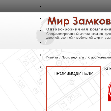
авная
Карта сайта
Контакты
Оптово-розничная компани
Специализированный магазин замков, руче
дверной, оконной и мебельной фурнитуры
Главная
/
Производители
/
Класс (Компани
КЛ
ПРОИЗВОДИТЕЛИ