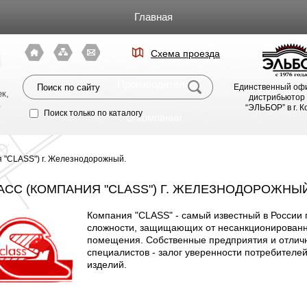
Главная
Каталог
Схема проезда
я
Производители
Единственный оф
к,
дистрибьютор
.
“ЭЛЬБОР” в г. 
Поиск только по каталогу
О компании
Фото магазина
я "CLASS") г. Железнодорожный.
Видео
АСС (КОМПАНИЯ "CLASS") Г. ЖЕЛЕЗНОДОРОЖНЫЙ
Компания "CLASS" - самый известный в России 
Статьи
сложности, защищающих от несанкционированн
помещения. Собственные предприятия и отлич
Партнерам
специалистов - залог уверенности потребителей
изделий.
Политика конфиденциальности