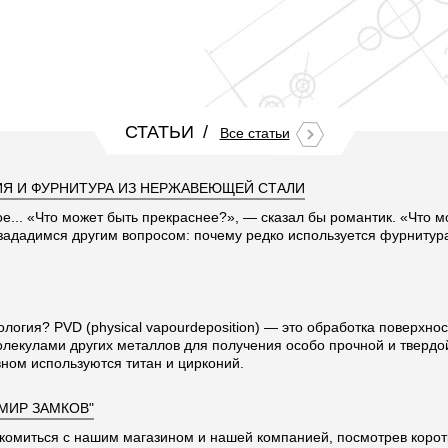
СТАТЬИ
Все статьи
Я И ФУРНИТУРА ИЗ НЕРЖАВЕЮЩЕЙ СТАЛИ
ое... «Что может быть прекраснее?», — сказал бы романтик. «Что 
 зададимся другим вопросом: почему редко используется фурниту
ология? PVD (physical vapourdeposition) — это обработка поверхно
олекулами других металлов для получения особо прочной и твердо
ном используются титан и цирконий.
"МИР ЗАМКОВ"
комиться с нашим магазином и нашей компанией, посмотрев корот