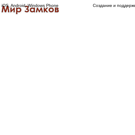
iOS, Android, Windows Phone
Создание и поддерж
Главная
Каталог
О компании
Конта
Оптово-розничная компания
Специализированный магазин замков, ручек,
дверной, оконной и мебельной фурнитуры.