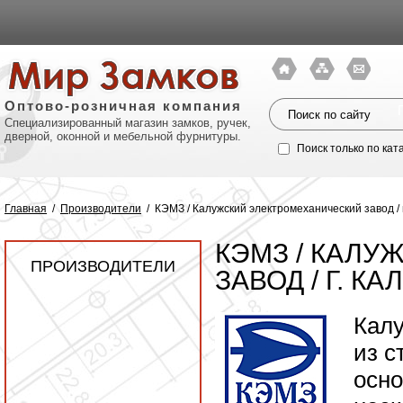
Оптово-розничная компания
Специализированный магазин замков, ручек,
дверной, оконной и мебельной фурнитуры.
Поиск только по кат
Главная
/
Производители
/
КЭМЗ / Калужский электромеханический завод / г
КЭМЗ / КАЛ
ПРОИЗВОДИТЕЛИ
ЗАВОД / Г. КА
Калу
из с
Политик
осно