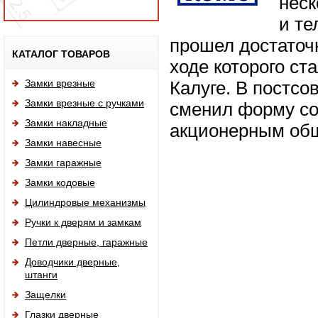
неск
и те
прошел достаточн
Исп
КАТАЛОГ ТОВАРОВ
ходе которого с
Замки врезные
Калуге. В постсо
Замки врезные с ручками
сменил форму со
Замки накладные
акционерным об
Замки навесные
Замки гаражные
Замки кодовые
Цилиндровые механизмы
Ручки к дверям и замкам
Петли дверные, гаражные
Доводчики дверные,
штанги
Защелки
Глазки дверные