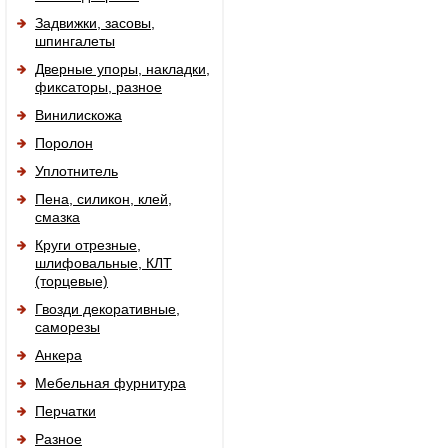
Задвижки, засовы,
шпингалеты
Дверные упоры, накладки,
фиксаторы, разное
Винилискожа
Поролон
Уплотнитель
Пена, силикон, клей,
смазка
Круги отрезные,
шлифовальные, КЛТ
(торцевые)
Гвозди декоративные,
саморезы
Анкера
Мебельная фурнитура
Перчатки
Разное