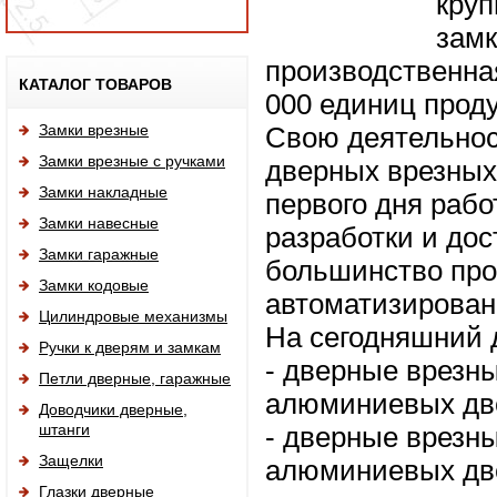
круп
замк
производственна
Исп
КАТАЛОГ ТОВАРОВ
000 единиц проду
Замки врезные
Свою деятельнос
Замки врезные с ручками
дверных врезных 
Замки накладные
первого дня рабо
Замки навесные
разработки и дос
Замки гаражные
большинство про
Замки кодовые
автоматизирован
Цилиндровые механизмы
На сегодняшний д
Ручки к дверям и замкам
- дверные врезн
Петли дверные, гаражные
алюминиевых дв
Доводчики дверные,
штанги
- дверные врезн
Защелки
алюминиевых дв
Глазки дверные