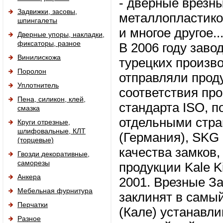
- дверные врезн
Задвижки, засовы,
металлопластико
шпингалеты
и многое другое..
Дверные упоры, накладки,
фиксаторы, разное
В 2006 году заво
Винилискожа
турецких произв
Поролон
отправляли прод
Уплотнитель
соответствия пр
Пена, силикон, клей,
стандарта ISO, 
смазка
отдельными стра
Круги отрезные,
шлифовальные, КЛТ
(Германия), SKG
(торцевые)
качества замков
Гвозди декоративные,
саморезы
продукции Kale K
Анкера
2001. Врезные Зам
Мебельная фурнитура
заклинят в самый
Перчатки
(Кале) устанавл
Разное