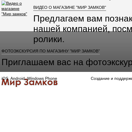
ВИДЕО О МАГАЗИНЕ "МИР ЗАМКОВ"
Предлагаем вам познак
нашей компанией, посм
ролики.
ФОТОЭКСКУРСИЯ ПО МАГАЗИНУ "МИР ЗАМКОВ"
Приглашаем вас на фотоэкскур
iOS, Android, Windows Phone
Создание и поддерж
Главная
Каталог
О компании
Конта
Оптово-розничная компания
Специализированный магазин замков, ручек,
дверной, оконной и мебельной фурнитуры.