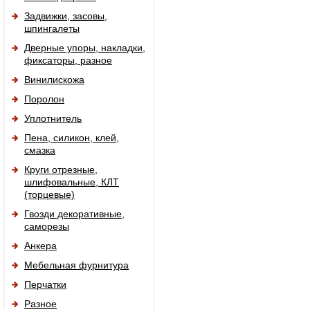
Задвижки, засовы,
шпингалеты
Дверные упоры, накладки,
фиксаторы, разное
Винилискожа
Поролон
Уплотнитель
Пена, силикон, клей,
смазка
Круги отрезные,
шлифовальные, КЛТ
(торцевые)
Гвозди декоративные,
саморезы
Анкера
Мебельная фурнитура
Перчатки
Разное