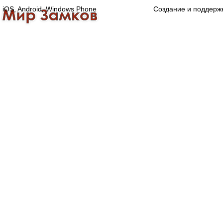
iOS, Android, Windows Phone
Создание и поддерж
Главная
Каталог
О компании
Конта
Оптово-розничная компания
Специализированный магазин замков, ручек,
дверной, оконной и мебельной фурнитуры.