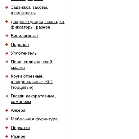
Задвижки, засовы,
шпингалеты
Дверные упоры, накладки,
фиксаторы, разное
Винилискожа
Поролон
Уплотнитель
Пена, силикон, клей,
смазка
Круги отрезные,
шлифовальные, КЛТ
(торцевые)
Гвозди декоративные,
саморезы
Анкера
Мебельная фурнитура
Перчатки
Разное