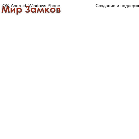
iOS, Android, Windows Phone
Создание и поддерж
Главная
Каталог
О компании
Конта
Оптово-розничная компания
Специализированный магазин замков, ручек,
дверной, оконной и мебельной фурнитуры.