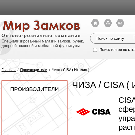
Оптово-розничная компания
Специализированный магазин замков, ручек,
дверной, оконной и мебельной фурнитуры.
Поиск только по кат
Главная
/
Производители
/
Чиза / CISA ( Италия )
ЧИЗА / CISA (
ПРОИЗВОДИТЕЛИ
CISA
сфер
упра
Политик
расп