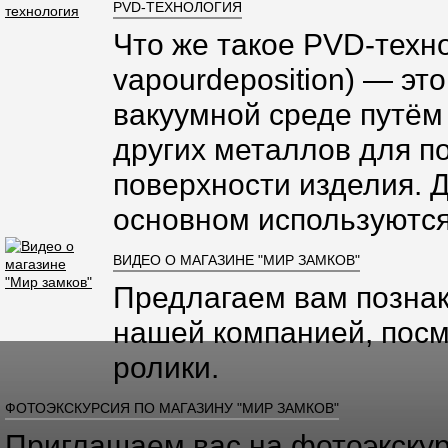
PVD-ТЕХНОЛОГИЯ
Что же такое PVD-техно
vapourdeposition) — эт
вакуумной среде путём
других металлов для п
поверхности изделия. 
основном используются
ВИДЕО О МАГАЗИНЕ "МИР ЗАМКОВ"
Предлагаем вам познак
нашей компанией, посм
ролики.
ФОТОЭКСКУРСИЯ ПО МАГАЗИНУ "МИР ЗАМКОВ"
Приглашаем вас на фотоэкскур