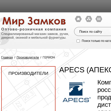
Оптово-розничная компания
Специализированный магазин замков, ручек,
дверной, оконной и мебельной фурнитуры.
Поиск только по кат
Главная
/
Производители
/
ГЕРИОН
APECS (АПЕК
ПРОИЗВОДИТЕЛИ
Комп
росс
про
Политик
дист