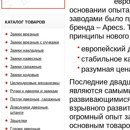
евро
основании опыта
заводами было п
Исп
КАТАЛОГ ТОВАРОВ
бренда – Apecs.
Замки врезные
принципы нового
Замки врезные с ручками
европейский 
Замки накладные
стабильное к
Замки навесные
Замки гаражные
разумная цен
Замки кодовые
Последние двадц
Цилиндровые механизмы
являются самым
Ручки к дверям и замкам
развивающимися, 
Петли дверные, гаражные
взрывного разви
Доводчики дверные,
штанги
огромный опыт за
Защелки
основным товар
Глазки дверные