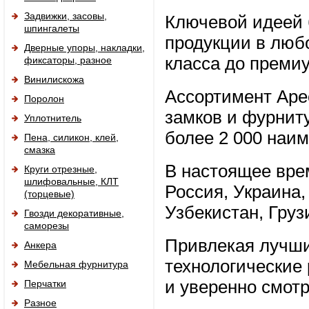
Задвижки, засовы,
Ключевой идеей 
шпингалеты
продукции в любо
Дверные упоры, накладки,
класса до преми
фиксаторы, разное
Винилискожа
Ассортимент Apec
Поролон
замков и фурнит
Уплотнитель
более 2 000 наи
Пена, силикон, клей,
смазка
В настоящее вре
Круги отрезные,
шлифовальные, КЛТ
Россия, Украина,
(торцевые)
Узбекистан, Груз
Гвозди декоративные,
саморезы
Привлекая лучши
Анкера
технологические
Мебельная фурнитура
и уверенно смотр
Перчатки
Разное