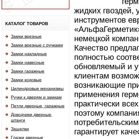
герм
жидких гвоздей, 
инструментов ев
Исп
КАТАЛОГ ТОВАРОВ
«АльфаГерметик»
Замки врезные
немецкой компани
Замки врезные с ручками
Качество предла
Замки накладные
полностью соотв
Замки навесные
обновляемый и у
Замки гаражные
клиентам возмож
Замки кодовые
возникающие при
Цилиндровые механизмы
применения герм
Ручки к дверям и замкам
практически всех
Петли дверные, гаражные
поэтому компани
Доводчики дверные,
штанги
потребительским
Защелки
гарантирует каче
Глазки дверные