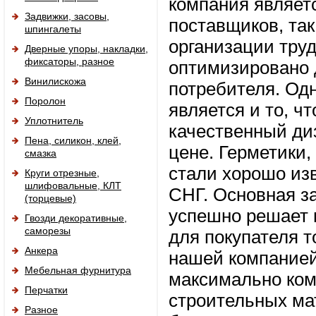
компания являет
Задвижки, засовы,
поставщиков, так
шпингалеты
организации тру
Дверные упоры, накладки,
фиксаторы, разное
оптимизировано 
Винилискожа
потребителя. Од
Поролон
является и то, ч
Уплотнитель
качественный ди
Пена, силикон, клей,
цене. Герметики
смазка
стали хорошо изв
Круги отрезные,
шлифовальные, КЛТ
СНГ. Основная за
(торцевые)
успешно решает 
Гвозди декоративные,
саморезы
для покупателя т
Анкера
нашей компанией
Мебельная фурнитура
максимально ко
Перчатки
строительных ма
Разное